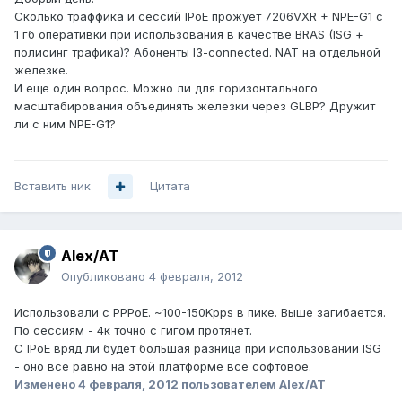
Сколько траффика и сессий IPoE прожует 7206VXR + NPE-G1 с
1 гб оперативки при использования в качестве BRAS (ISG +
полисинг трафика)? Абоненты l3-connected. NAT на отдельной
железке.
И еще один вопрос. Можно ли для горизонтального
масштабирования объединять железки через GLBP? Дружит
ли с ним NPE-G1?
Вставить ник
Цитата
Alex/AT
Опубликовано
4 февраля, 2012
Использовали с PPPoE. ~100-150Kpps в пике. Выше загибается.
По сессиям - 4к точно с гигом протянет.
C IPoE вряд ли будет большая разница при использовании ISG
- оно всё равно на этой платформе всё софтовое.
Изменено
4 февраля, 2012
пользователем Alex/AT