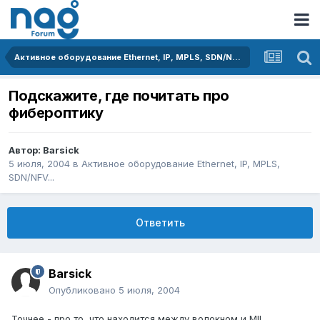
Активное оборудование Ethernet, IP, MPLS, SDN/NFV...
Подскажите, где почитать про
фибероптику
Автор:
Barsick
5 июля, 2004
в
Активное оборудование Ethernet, IP, MPLS,
SDN/NFV...
Ответить
Barsick
Опубликовано
5 июля, 2004
Точнее - про то, что находится между волокном и MII