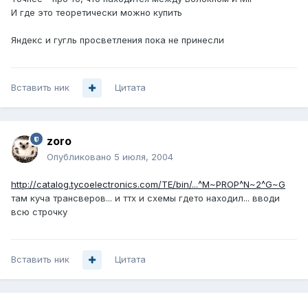
И где это теоретически можно купить
Яндекс и гугль просветления пока не принесли
Вставить ник
Цитата
zoro
Опубликовано
5 июля, 2004
http://catalog.tycoelectronics.com/TE/bin/...^M~PROP^N~2^G~G
там куча трансверов... и ттх и схемы гдето находил... вводи
всю строчку
Вставить ник
Цитата