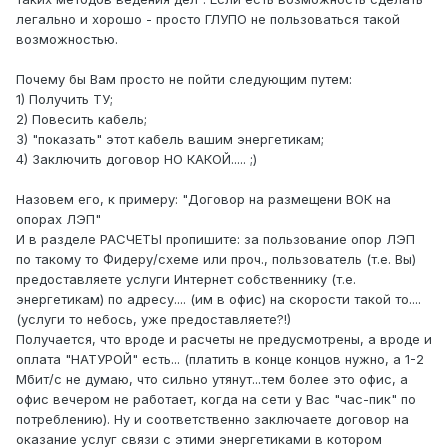
легально и хорошо - просто ГЛУПО не пользоваться такой
возможностью.
Почему бы Вам просто не пойти следующим путем:
1) Получить ТУ;
2) Повесить кабель;
3) "показать" этот кабель вашим энергетикам;
4) Заключить договор НО КАКОЙ..... ;)
Назовем его, к примеру: "Договор на размещени ВОК на
опорах ЛЭП"
И в разделе РАСЧЕТЫ пропишите: за пользование опор ЛЭП
по такому то Фидеру/схеме или проч., пользователь (т.е. Вы)
предоставляете услуги Интернет собственнику (т.е.
энергетикам) по адресу.... (им в офис) на скорости такой то....
(услуги то небось, уже предоставляете?!)
Получается, что вроде и расчеты не предусмотрены, а вроде и
оплата "НАТУРОЙ" есть... (платить в конце концов нужно, а 1-2
Мбит/с не думаю, что сильно утянут...тем более это офис, а
офис вечером не работает, когда на сети у Вас "час-пик" по
потреблению). Ну и соответственно заключаете договор на
оказание услуг связи с этими энергетиками в котором