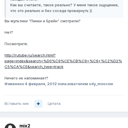
Как вы считаете, такое реально? У меня такое ощущение,
что это реально и без соседа провернуть ))
Вы мультики "Пинки и Брейн" смотрели?
Нет?
Посмотрите.
http://rutube.ru/search.html?
page=index&search=%D0%C9%CE%CB%C9+%C9+%C2%D2%
C5%CA%CE&search_type=track
Ничего не напоминает?
Изменено
4 февраля, 2012
пользователем sdy_moscow
Вставить ник
Цитата
mix2