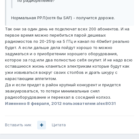
по радиорелейке?
Нормальная РРЛ(хотя бы SAF) - получится дороже.
Так они за один день не подключат всех 200 абонентов. И на
первое время можно перебиться парой дешевых
радиомостов по 20-25тр на 5 ГГц и канал по 40мбит реально
будет. А если дальше дела пойдут хорошо то можно
задуматься и о приобретении хорошего оборудования,
которое за год или два полностью себя окупит. И не надо всю
оставшиюся жизнь кланяться электрикам которые будут как
ужи извиваться вокруг своих столбов и драть шкуру с
нарастающим аппетитом.
Да и если придет в район крупный конкурент и придется
эвакуироваться, то потери минимальные снял
радиооборудование и переехал в соседний колхоз.
Изменено
8 февраля, 2012
пользователем alex8031
Вставить ник
Цитата