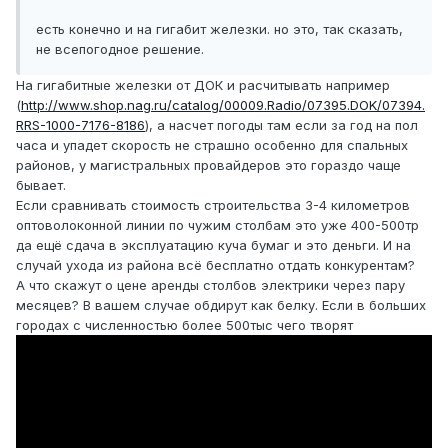
есть конечно и на гигабит железки. но это, так сказать,
не всепогодное решение.
На гигабитные железки от ДОК и расчитывать например
(
http://www.shop.nag.ru/catalog/00009.Radio/07395.DOK/07394.
RRS-1000-7176-8186
), а насчет погоды там если за год на пол
часа и упадет скорость не страшно особенно для спальных
районов, у магистральных провайдеров это гораздо чаще
бывает.
Если сравнивать стоимость строительства 3-4 километров
оптоволоконной линии по чужим столбам это уже 400-500тр
да ещё сдача в эксплуатацию куча бумаг и это деньги. И на
случай ухода из района всё бесплатно отдать конкурентам?
А что скажут о цене аренды столбов электрики через пару
месяцев? В вашем случае обдирут как белку. Если в больших
городах с численностью более 500тыс чего творят