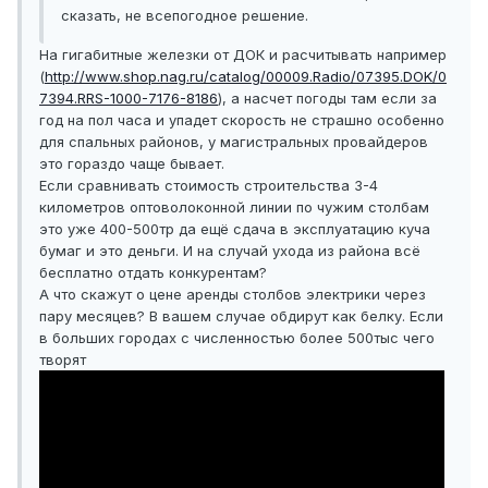
сказать, не всепогодное решение.
На гигабитные железки от ДОК и расчитывать например
(
http://www.shop.nag.ru/catalog/00009.Radio/07395.DOK/0
7394.RRS-1000-7176-8186
), а насчет погоды там если за
год на пол часа и упадет скорость не страшно особенно
для спальных районов, у магистральных провайдеров
это гораздо чаще бывает.
Если сравнивать стоимость строительства 3-4
километров оптоволоконной линии по чужим столбам
это уже 400-500тр да ещё сдача в эксплуатацию куча
бумаг и это деньги. И на случай ухода из района всё
бесплатно отдать конкурентам?
А что скажут о цене аренды столбов электрики через
пару месяцев? В вашем случае обдирут как белку. Если
в больших городах с численностью более 500тыс чего
творят