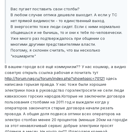
Вас пугает поставить свои столбы?
В любом случае оптика дешевле выходит. А если у ТС
нет прямой видимости - то единственный выход.
В энергосетях тоже люди сидят. Если с ними нормально
общаешься и не бычишь, то и они к тебе по-человечески.
Уже много раз подтверждалось при общении со
многими другими представителями власти.
Поэтому, я склонен считать, что вы несколько
"кошмарите"
В вашем городе всё ещё коммунизм?? У нас кошмар, а видио
советую открыть ссылка рабочая и почитать тут
http://forum.nag.ru/forum/index.php?showtopic=70121
здесь
написана горькая правда. У нас тоже были хорошие
электрики пока в руководство горэлектросети не сели люди
кавказских горских народов.Которые не заключили договора
пользования столбами на 2011 год и выждали когда у
операторов закончатся старые договора начали резать
провода. А общая доля подвеса оптики всех операторов на
электро столбах менее 20 процентов (меньше 20км на город)и
за этот ненавязчивый сервис добрые электрики просят
40лямов в месяц. Не круто ли?? (благодаря краевой