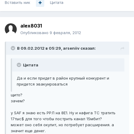
Вставить ник
Цитата
alex8031
Опубликовано
9 февраля, 2012
В 09.02.2012 в 05:29, arseniiv сказал:
Цитата
Да и если придет в район крупный конкурент и
придется эвакуироваться
щито?
зачем?
у SAF я знаю есть РРЛ на 8Е1. Ну и нафига ТС тратить
17тыс$ для того чтобы пострить канал 15мбит?
может оно себя окупит, но потребует расширения. а
значит еще денег.