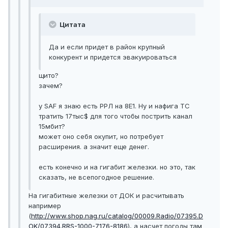
Цитата
Да и если придет в район крупный
конкурент и придется эвакуироваться
щито?
зачем?
у SAF я знаю есть РРЛ на 8Е1. Ну и нафига ТС
тратить 17тыс$ для того чтобы пострить канал
15мбит?
может оно себя окупит, но потребует
расширения. а значит еще денег.
есть конечно и на гигабит железки. но это, так
сказать, не всепогодное решение.
На гигабитные железки от ДОК и расчитывать
например
(
http://www.shop.nag.ru/catalog/00009.Radio/07395.D
OK/07394.RRS-1000-7176-8186
), а насчет погоды там