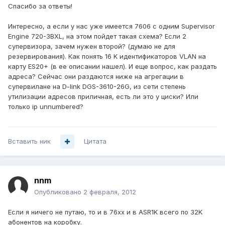
Спасибо за ответы!
Интересно, а если у нас уже имеется 7606 с одним Supervisor
Engine 720-3BXL, на этом пойдет такая схема? Если 2
супервизора, зачем нужен второй? (думаю не для
резервирования). Как понять 16 K идентификаторов VLAN на
карту ES20+ (в ее описании нашел). И еще вопрос, как раздать
адреса? Сейчас они раздаются ниже на агрегации в
супервилане на D-link DGS-3610-26G, из сети степень
утилизации адресов приличная, есть ли это у циски? Или
только ip unnumbered?
Вставить ник
Цитата
nnm
Опубликовано
2 февраля, 2012
Если я ничего не путаю, то и в 76xx и в ASR1K всего по 32K
абонентов на коробку.