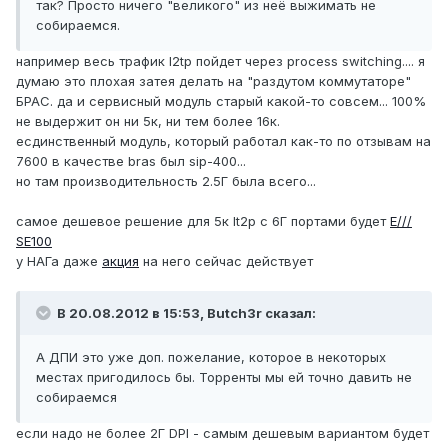
так? Просто ничего "великого" из неё выжимать не
собираемся.
например весь трафик l2tp пойдет через process switching.... я
думаю это плохая затея делать на "раздутом коммутаторе"
БРАС. да и сервисный модуль старый какой-то совсем... 100%
не выдержит он ни 5к, ни тем более 16к.
есдинственный модуль, который работал как-то по отзывам на
7600 в качестве bras был sip-400...
но там производительность 2.5Г была всего...
самое дешевое решение для 5к lt2p с 6Г портами будет
E///
SE100
у НАГа даже
акция
на него сейчас действует
В 20.08.2012 в 15:53, Butch3r сказал:
А ДПИ это уже доп. пожелание, которое в некоторых
местах пригодилось бы. Торренты мы ей точно давить не
собираемся
если надо не более 2Г DPI - самым дешевым вариантом будет