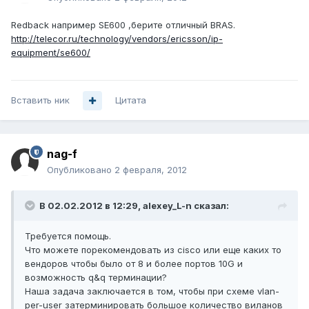
Redback например SE600 ,берите отличный BRAS.
http://telecor.ru/technology/vendors/ericsson/ip-
equipment/se600/
Вставить ник
Цитата
nag-f
Опубликовано
2 февраля, 2012
В 02.02.2012 в 12:29, alexey_L-n сказал:
Требуется помощь.
Что можете порекомендовать из cisco или еще каких то
вендоров чтобы было от 8 и более портов 10G и
возможность q&q терминации?
Наша задача заключается в том, чтобы при схеме vlan-
per-user затерминировать большое количество виланов