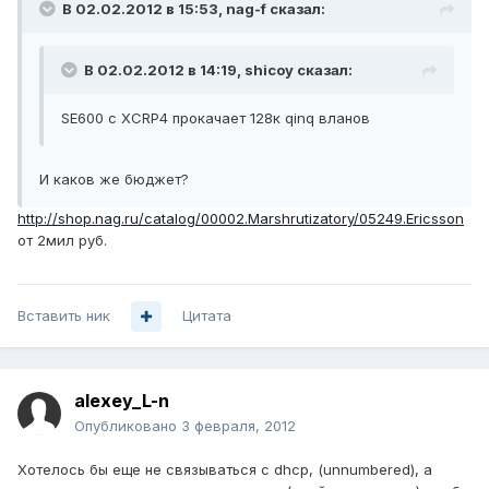
В 02.02.2012 в 15:53, nag-f сказал:
В 02.02.2012 в 14:19, shicoy сказал:
SE600 c XCRP4 прокачает 128к qinq вланов
И каков же бюджет?
http://shop.nag.ru/catalog/00002.Marshrutizatory/05249.Ericsson
от 2мил руб.
Вставить ник
Цитата
alexey_L-n
Опубликовано
3 февраля, 2012
Хотелось бы еще не связываться с dhcp, (unnumbered), а