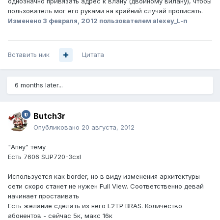
однозначно привязать адрес к влану (двойному вилану), чтобы
пользователь мог его руками на крайний случай прописать.
Изменено
3 февраля, 2012
пользователем alexey_L-n
Вставить ник
Цитата
6 months later...
Butch3r
Опубликовано
20 августа, 2012
"Апну" тему
Есть 7606 SUP720-3cxl
Используется как border, но в виду изменения архитектуры
сети скоро станет не нужен Full View. Соответственно девай
начинает простаивать
Есть желание сделать из него L2TP BRAS. Количество
абонентов - сейчас 5к, макс 16к