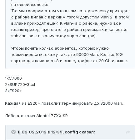
на одной железке
Т.е мы говорим о том что к нам на эту железку приходит
с района вилан с верхним тэгом допустим vlan 2, в этом
вилане приходят еще 4 K vlan- a с района, нужно все
вланы приходящие с этого района привязать в качестве
subvlan-ов к n-количеству supervlan (ов)
Чтобы понять кол-во абонентов, которых нужно
терминировать, скажу так, это 90000 vlan. Кол-во 10G
портов для начала от 8 и выше, трафик от 20 Gb и выше.
1хC7600
2хSUP720-3cxl
3хES20+
Каждая из ES20+ позволит терминировать до 32000 vlan.
Либо что то из Alcatel 77XX SR
В 02.02.2012 в 12:39, config сказал: