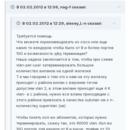
В 02.02.2012 в 12:56, nag-f сказал:
В 02.02.2012 в 12:29, alexey_L-n сказал:
Требуется помощь.
Что можете порекомендовать из cisco или еще
каких то вендоров чтобы было от 8 и более портов
10G и возможность q&q терминации?
Наша задача заключается в том, чтобы при схеме
vlan-per-user затерминировать большое
количество виланов на одной железке
Т.е мы говорим о том что к нам на эту железку
приходит с района вилан с верхним тэгом
допустим vlan 2, в этом вилане приходят еще 4 K
vlan- a с района, нужно все вланы приходящие с
этого района привязать в качестве subvlan-ов к n-
количеству supervlan (ов)
Чтобы понять кол-во абонентов, которых нужно
терминировать, скажу так, это 90000 vlan. Кол-во
10G портов для начала от 8 и выше, трафик от 20