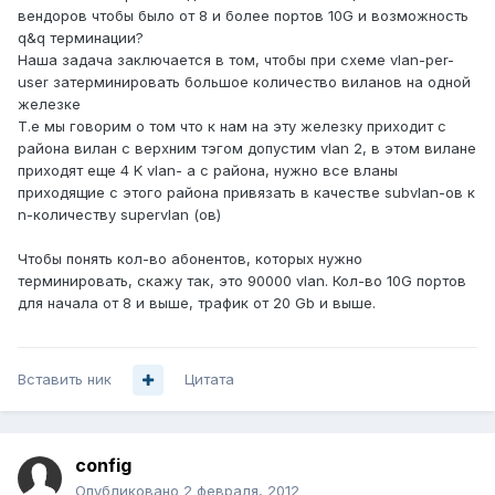
вендоров чтобы было от 8 и более портов 10G и возможность
q&q терминации?
Наша задача заключается в том, чтобы при схеме vlan-per-
user затерминировать большое количество виланов на одной
железке
Т.е мы говорим о том что к нам на эту железку приходит с
района вилан с верхним тэгом допустим vlan 2, в этом вилане
приходят еще 4 K vlan- a с района, нужно все вланы
приходящие с этого района привязать в качестве subvlan-ов к
n-количеству supervlan (ов)
Чтобы понять кол-во абонентов, которых нужно
терминировать, скажу так, это 90000 vlan. Кол-во 10G портов
для начала от 8 и выше, трафик от 20 Gb и выше.
Вставить ник
Цитата
config
Опубликовано
2 февраля, 2012