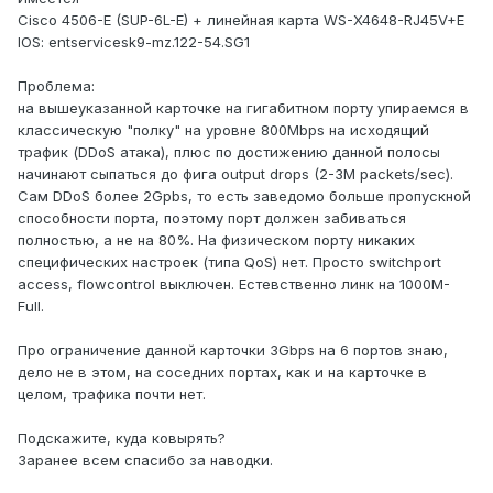
Cisco 4506-E (SUP-6L-E) + линейная карта WS-X4648-RJ45V+E
IOS: entservicesk9-mz.122-54.SG1
Проблема:
на вышеуказанной карточке на гигабитном порту упираемся в
классическую "полку" на уровне 800Mbps на исходящий
трафик (DDoS атака), плюс по достижению данной полосы
начинают сыпаться до фига output drops (2-3M packets/sec).
Сам DDoS более 2Gpbs, то есть заведомо больше пропускной
способности порта, поэтому порт должен забиваться
полностью, а не на 80%. На физическом порту никаких
специфических настроек (типа QoS) нет. Просто switchport
access, flowcontrol выключен. Естевственно линк на 1000M-
Full.
Про ограничение данной карточки 3Gbps на 6 портов знаю,
дело не в этом, на соседних портах, как и на карточке в
целом, трафика почти нет.
Подскажите, куда ковырять?
Заранее всем спасибо за наводки.