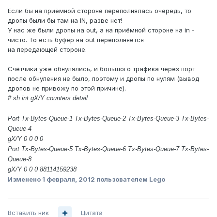
Если бы на приёмной стороне переполнялась очередь, то
дропы были бы там на IN, разве нет!
У нас же были дропы на out, а на приёмной стороне на in -
чисто. То есть буфер на out переполняется
на передающей стороне.
Счётчики уже обнулялись, и большого трафика через порт
после обнуления не было, поэтому и дропы по нулям (вывод
дропов не привожу по этой причине).
# sh int gX/Y counters detail
Port Tx-Bytes-Queue-1 Tx-Bytes-Queue-2 Tx-Bytes-Queue-3 Tx-Bytes-
Queue-4
gX/Y 0 0 0 0
Port Tx-Bytes-Queue-5 Tx-Bytes-Queue-6 Tx-Bytes-Queue-7 Tx-Bytes-
Queue-8
gX/Y 0 0 0 88114159238
Изменено
1 февраля, 2012
пользователем Lego
Вставить ник
Цитата