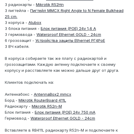
3 радиокарты -
Mikrotik R52Hn
3 пигтейла -
Пигтейл MMCX Right Angle to N Female Bulkhead
25 cm.
3 корпуса -
Alubox
3 блока питания -
Блок питания (POE) 24v 1,6 A
3 гермоввода -
Waterproof Ethernet GOLD - 24cm
6 грозозащит -
Устройства защиты Ethernet РГ4PoE
3 ВЧ кабеля.
В корпуса собираете так же плату с радиокартой и
грозозащитами. Каждую антенну подключаете к своему
корпусу и расставляете как можно дальше друг от друга.
Клиентов подключать на:
Антеннабокс -
AntennaBox2 mmcx
Борд -
Mikrotik RouterBoard 411L
Радиокарту -
Mikrotik R52n-M
Блок питания -
Блок питания (POE) 24v 750 mA
Гермоввод -
Waterproof Ethernet GOLD - 24cm
Вставляете в RB411L радиокарту R52n-M и подключаете к