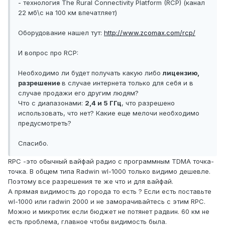
- технология The Rural Connectivity Platform (RCP) (канал
22 мб\с на 100 км впечатляет)
Оборудование нашел тут:
http://www.zcomax.com/rcp/
И вопрос про RCP:
Необходимо ли будет получать какую либо
лицензию,
разрешение
в случае интернета только для себя и в
случае продажи его другим людям?
Что с диапазонами:
2,4 и 5 ГГц
, что разрешено
использовать, что нет? Какие еще мелочи необходимо
предусмотреть?
Спасибо.
RPC -это обычный вайфай радио с программным TDMA точка-
точка. В общем типа Radwin wl-1000 только видимо дешевле.
Поэтому все разрешения те же что и для вайфай.
А прямая видимость до города то есть ? Если есть поставьте
wl-1000 или radwin 2000 и не заморачивайтесь с этим RPC.
Можно и микротик если бюджет не потянет радвин. 60 км не
есть проблема, главное чтобы видимость была.