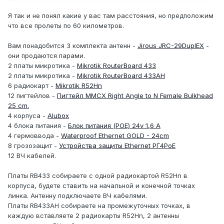
Я так и не понял какие у вас там расстояния, но предположим
что все пролеты по 60 километров.
Вам понадобится 3 комплекта антенн -
Jirous JRC-29DuplEX
-
они продаются парами.
2 платы микротика -
Mikrotik RouterBoard 433
2 платы микротика -
Mikrotik RouterBoard 433AH
6 радиокарт -
Mikrotik R52Hn
12 пигтейлов -
Пигтейл MMCX Right Angle to N Female Bulkhead
25 cm.
4 корпуса -
Alubox
4 блока питания -
Блок питания (POE) 24v 1,6 A
4 гермоввода -
Waterproof Ethernet GOLD - 24cm
8 грозозащит -
Устройства защиты Ethernet РГ4PoE
12 ВЧ кабелей.
Платы RB433 собираете с одной радиокартой R52Hn в
корпуса, будете ставить на начальной и конечной точках
линка. Антенну подключаете ВЧ кабелями.
Платы RB433AH собираете на промежуточных точках, в
каждую вставляете 2 радиокарты R52Hn, 2 антенны