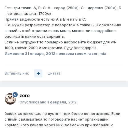
Есть три точки: А, Б, С. А - город (250м), С - деревня (700м), Б
- сотовая вышка (1700м)
Прямая видимость есть из А в Б и из Б в С.
Т.е. нужен ретранслятор с поворотом в точке Б. К сожалению
знаний в этой отрасли очень мало, можно ли поподробнее
расписать какие есть варианты.
Если не затруднит то примерно набросайте бюджет для wl-
1000, radwin 2000 и микротика. Буду благодарен.
Изменено
31 января, 2012
пользователем razor_mix
Вставить ник
Цитата
zoro
Опубликовано
1 февраля, 2012
боюсь сотовые вас не пустят... тем более не легальных...Если
с ними связываться то поговорите насчет организации
нормального канала через них, возможно при желании 2