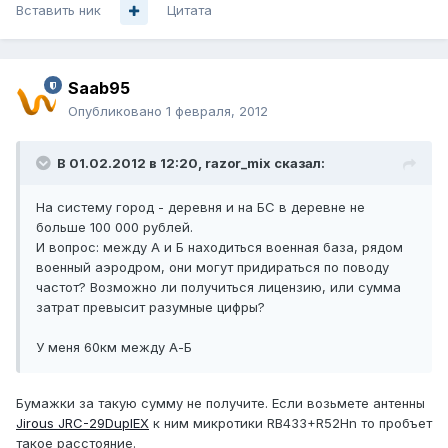
Вставить ник
Цитата
Saab95
Опубликовано
1 февраля, 2012
В 01.02.2012 в 12:20, razor_mix сказал:
На систему город - деревня и на БС в деревне не
больше 100 000 рублей.
И вопрос: между А и Б находиться военная база, рядом
военный аэродром, они могут придираться по поводу
частот? Возможно ли получиться лицензию, или сумма
затрат превысит разумные цифры?
У меня 60км между А-Б
Бумажки за такую сумму не получите. Если возьмете антенны
Jirous JRC-29DuplEX
к ним микротики RB433+R52Hn то пробъет
такое расстояние.