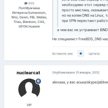
655
необходимо этот сервер п
Пол:
Мужчина
просто мистика, оказывает
Интересы:
Sumavision,
но на копии DNS на Linux,
Wisi, Dexin, PBI, Wellav,
при VPN перестают работа
Triax, Blankom, CAS,
GPON Huawei
а чем вас не устраивает BIND
Не специалист FreeBDS, DNS нас
Вставить ник
Цитата
nuclearcat
Опубликовано
31 января, 2012
alexaaa, у вас аська/skype/jabb
VIP