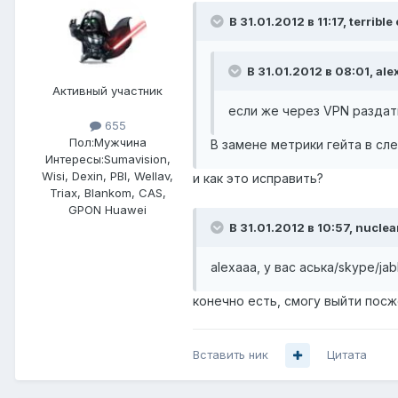
В 31.01.2012 в 11:17, terrible
В 31.01.2012 в 08:01, ale
Активный участник
если же через VPN раздат
655
Пол:
Мужчина
В замене метрики гейта в сл
Интересы:
Sumavision,
Wisi, Dexin, PBI, Wellav,
и как это исправить?
Triax, Blankom, CAS,
GPON Huawei
В 31.01.2012 в 10:57, nuclea
alexaaa, у вас аська/skype/j
конечно есть, смогу выйти посж
Вставить ник
Цитата