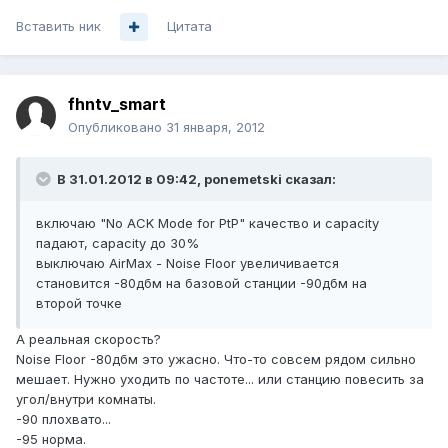
Вставить ник
Цитата
fhntv_smart
Опубликовано
31 января, 2012
В 31.01.2012 в 09:42, ponemetski сказал:
включаю "No ACK Mode for PtP" качество и capacity
падают, capacity до 30%
выключаю AirMax - Noise Floor увеличивается
становится -80дбм на базовой станции -90дбм на
второй точке
А реальная скорость?
Noise Floor -80дбм это ужасно. Что-то совсем рядом сильно
мешает. Нужно уходить по частоте... или станцию повесить за
угол/внутри комнаты.
-90 плохвато...
-95 норма.