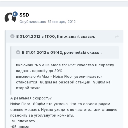
SSD
Опубликовано
31 января, 2012
В 31.01.2012 в 11:00, fhntv_smart сказал:
В 31.01.2012 в 09:42, ponemetski сказал:
включаю "No ACK Mode for PtP" качество и capacity
падают, capacity до 30%
выключаю AirMax - Noise Floor увеличивается
становится -80дбм на базовой станции -90дбм на
второй точке
А реальная скорость?
Noise Floor -80дбм это ужасно. Что-то совсем рядом
сильно мешает. Нужно уходить по частоте... или станцию
повесить за угол/внутри комнаты.
-90 плохвато...
-95 норма.