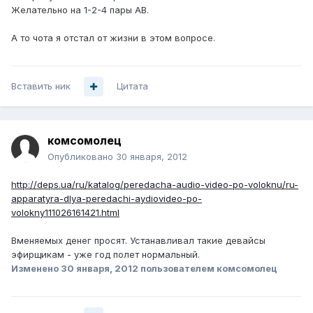
Желательно на 1-2-4 пары АВ.
А то чота я отстал от жизни в этом вопросе.
Вставить ник
Цитата
комсомолец
Опубликовано
30 января, 2012
http://deps.ua/ru/katalog/peredacha-audio-video-po-voloknu/ru-
apparatyra-dlya-peredachi-aydiovideo-po-
volokny111026161421.html
Вменяемых денег просят. Устанавливал такие девайсы
эфирщикам - уже год полет нормальный.
Изменено
30 января, 2012
пользователем комсомолец