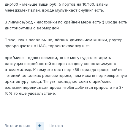
дир100 - меньше тыщи руб, 5 портов на 10/100, вланы,
менеджмент влан, вроде мультикаст снупинг есть.
В линуксе/бсд - настройки по крайней мере есть :) Вроде есть
дистрибутивы с вебмордой.
Плюс, как я писал выше, лёгким движением мышки, роутер
превращается в НАС, торрентокачалку и тп.
арм/мипс - сдают позиции, тк не могут удовлетворить
растущих потребностей юзеров за цену сопоставимую с
атомами/амд. К тому же софт под х86 гораздо проще найти
готовый во всяких респозиториях, чем искать под конкретную
архитектуру проца. Тянуть последние соки с арм/мипс
железки переписывая дрова чтобы добиться прироста на 3-
10% то ещё удовольствие.
Вставить ник
Цитата