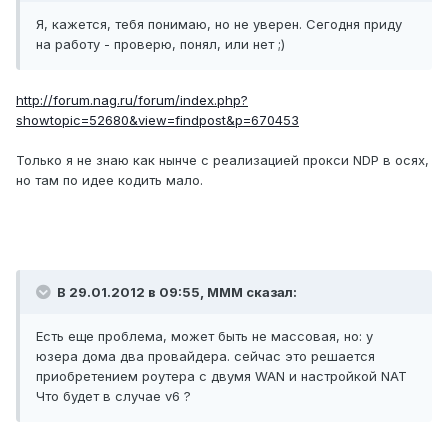
Я, кажется, тебя понимаю, но не уверен. Сегодня приду
на работу - проверю, понял, или нет ;)
http://forum.nag.ru/forum/index.php?
showtopic=52680&view=findpost&p=670453
Только я не знаю как нынче с реализацией прокси NDP в осях,
но там по идее кодить мало.
В 29.01.2012 в 09:55, MMM сказал:
Есть еще проблема, может быть не массовая, но: у
юзера дома два провайдера. сейчас это решается
приобретением роутера с двумя WAN и настройкой NAT
Что будет в случае v6 ?