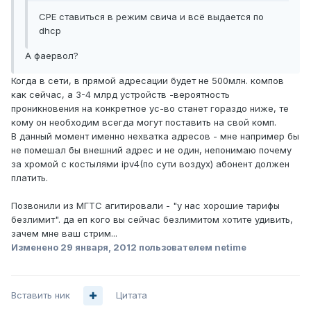
CPE ставиться в режим свича и всё выдается по
dhcp
А фаервол?
Когда в сети, в прямой адресации будет не 500млн. компов
как сейчас, а 3-4 млрд устройств -вероятность
проникновения на конкретное ус-во станет гораздо ниже, те
кому он необходим всегда могут поставить на свой комп.
В данный момент именно нехватка адресов - мне например бы
не помешал бы внешний адрес и не один, непонимаю почему
за хромой с костылями ipv4(по сути воздух) абонент должен
платить.
Позвонили из МГТС агитировали - "у нас хорошие тарифы
безлимит". да еп кого вы сейчас безлимитом хотите удивить,
зачем мне ваш стрим...
Изменено
29 января, 2012
пользователем netime
Вставить ник
Цитата