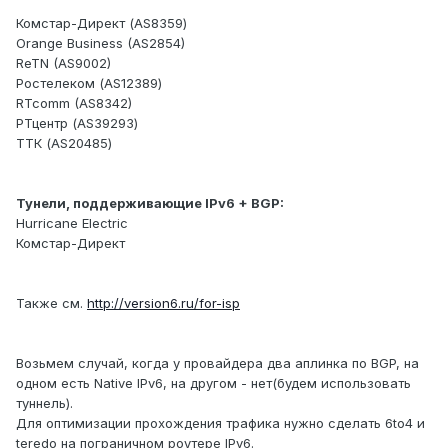
Комстар-Директ (AS8359)
Orange Business (AS2854)
ReTN (AS9002)
Ростелеком (AS12389)
RTcomm (AS8342)
РТцентр (AS39293)
ТТК (AS20485)
Тунели, поддерживающие IPv6 + BGP:
Hurricane Electric
Комстар-Директ
Также см.
http://version6.ru/for-isp
Возьмем случай, когда у провайдера два аплинка по BGP, на
одном есть Native IPv6, на другом - нет(будем использовать
туннель).
Для оптимизации прохождения трафика нужно сделать 6to4 и
teredo на пограничном роутере IPv6.