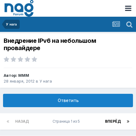
У нага
Внедрение IPv6 на небольшом
провайдере
Автор:
MMM
28 января, 2012
в
У нага
Ответить
НАЗАД
Страница 1 из 5
ВПЕРЁД