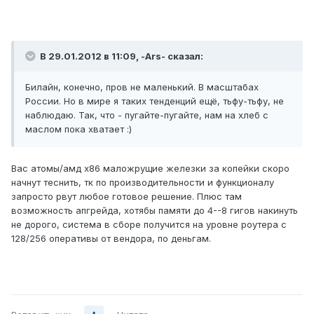
В 29.01.2012 в 11:09, -Ars- сказал:
Билайн, конечно, пров не маленький. В масштабах
России. Но в мире я таких тенденций ещё, тьфу-тьфу, не
наблюдаю. Так, что - пугайте-пугайте, нам на хлеб с
маслом пока хватает :)
Вас атомы/амд х86 маложрущие железки за копейки скоро
начнут теснить, тк по производительности и функционалу
запросто рвут любое готовое решение. Плюс там
возможность апгрейда, хотябы памяти до 4--8 гигов накинуть
не дорого, система в сборе получится на уровне роутера с
128/256 оперативы от вендора, по деньгам.