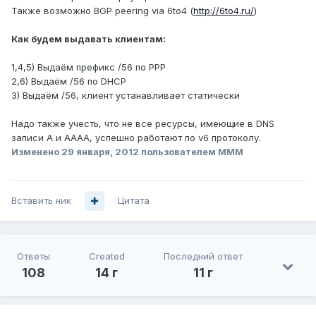
Также возможно BGP peering via 6to4 (
http://6to4.ru/
)
Как будем выдавать клиентам:
1,4,5) Выдаём префикс /56 по PPP
2,6) Выдаём /56 по DHCP
3) Выдаём /56, клиент устанавливает статически
Надо также учесть, что не все ресурсы, имеющие в DNS
записи А и AAAA, успешно работают по v6 протоколу.
Изменено
29 января, 2012
пользователем MMM
Вставить ник
Цитата
Ответы
Created
Последний ответ
108
14 г
11 г