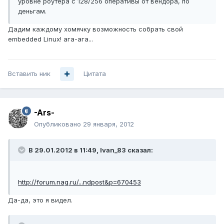
уровне роутера с 128/256 оперативы от вендора, по
деньгам.
Дадим каждому хомячку возможность собрать свой
embedded Linux! ага-ага...
Вставить ник
Цитата
-Ars-
Опубликовано
29 января, 2012
В 29.01.2012 в 11:49, Ivan_83 сказал:
http://forum.nag.ru/...ndpost&p=670453
Да-да, это я видел.