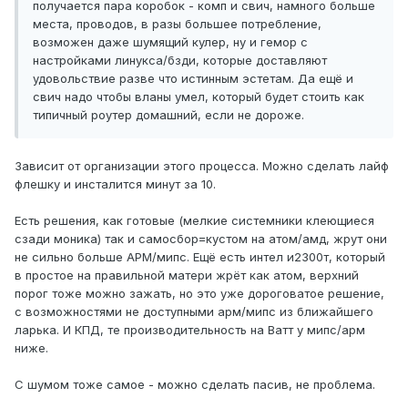
получается пара коробок - комп и свич, намного больше
места, проводов, в разы большее потребление,
возможен даже шумящий кулер, ну и гемор с
настройками линукса/бзди, которые доставляют
удовольствие разве что истинным эстетам. Да ещё и
свич надо чтобы вланы умел, который будет стоить как
типичный роутер домашний, если не дороже.
Зависит от организации этого процесса. Можно сделать лайф
флешку и инсталится минут за 10.
Есть решения, как готовые (мелкие системники клеющиеся
сзади моника) так и самосбор=кустом на атом/амд, жрут они
не сильно больше АРМ/мипс. Ещё есть интел и2300т, который
в простое на правильной матери жрёт как атом, верхний
порог тоже можно зажать, но это уже дороговатое решение,
с возможностями не доступными арм/мипс из ближайшего
ларька. И КПД, те производительность на Ватт у мипс/арм
ниже.
С шумом тоже самое - можно сделать пасив, не проблема.