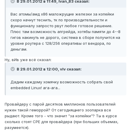
В 29.01.2012 в 11:49, Ivan_83 сказал:
Вас атомы/амд х86 маложрущие железки за копейки
скоро начнут теснить, тк по производительности и
функционалу запросто рвут любое готовое решение.
Плюс там возможность апгрейда, хотябы памяти до 4--8
гигов накинуть не дорого, система в сборе получится на
уровне роутера с 128/256 оперативы от вендора, по
деньгам.
Ну, вИв уже всё сказал:
В 29.01.2012 в 12:00, vIv сказал:
Дадим каждому хомячку возможность собрать свой
embedded Linux! ага-ага...
Провайдеру с парой десятков миллионов пользователей
нужен такой геморрой? От сегоднящнего зоопарка все
рыдают. Кроме того - что значит "за копейки"? Ты в курсе
сколько стоят СРЕ для провайдера (при больших объемах,
разумеется).