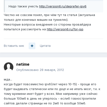
Надо также учесть
http://version6.ru/deprefer-ipv6
Честно не совсем понял, при чём тут та статья (актуальна
только для конечных машин на туннелях).
Некоторые вопросы внедрения со стороны провайдера
попытался рассмотреть на
http://version6.ru/for-isp
Вставить ник
Цитата
netime
Опубликовано
28 января, 2012
мда...
когда будет повсеместно ipv6(лет через 10-15) - проще его
будет выдавать статически или по дхцп и не ипать мозг, т.к. к
тому времени инет будет у всех. Мне например уже сейчас
больше 100мб в день не уперлось - еслиб говностроители
сайтов делали страницы не по 2мб то вообще 50мб.