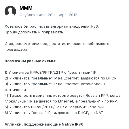
MMM
Опубликовано
28 января, 2012
Хотелось бы расписать алгоритм внедрения IPv6.
Прошу дополнять и поправлять.
Итак, рассмотрим среднестатистического небольшого
провайдера:
Возможны разные схемы:
1) У клиентов PPPoE/PPTP/L2TP с "реальными" IP
2) У клиентов "реальные" IP на Ethernet, выдаются по DHCP
3) У клиентов "реальные" IP на Ethernet, установлены
статически
4) Также, есть варианты, которые зовутся Russian PPP, когда
"локальный" IP выдаётся по Ethernet, а "реальный" - по PPP.
5) У клиентов PPPoE/PPTP/L2TP с "серыми" IP за NAT
6) У клиентов "серые" IP, выдаются по DHCP, за NAT
Аплинки, поддерживающие Native IPv6: