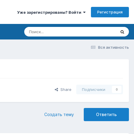
Регистрация
Уже зарегистрированы? Войти
Вся активность
Share
Подписчики
0
Создать тему
Ответить