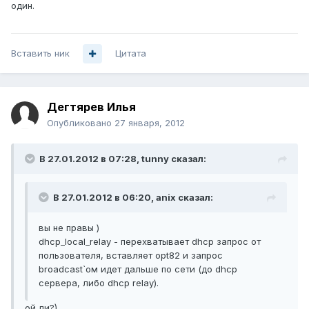
один.
Вставить ник
Цитата
Дегтярев Илья
Опубликовано
27 января, 2012
В 27.01.2012 в 07:28, tunny сказал:
В 27.01.2012 в 06:20, anix сказал:
вы не правы )
dhcp_local_relay - перехватывает dhcp запрос от
пользователя, вставляет opt82 и запрос
broadcast`ом идет дальше по сети (до dhcp
сервера, либо dhcp relay).
ой ли?)