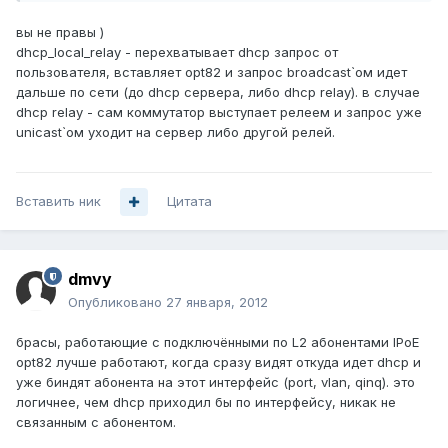
вы не правы )
dhcp_local_relay - перехватывает dhcp запрос от
пользователя, вставляет opt82 и запрос broadcast`ом идет
дальше по сети (до dhcp сервера, либо dhcp relay). в случае
dhcp relay - сам коммутатор выступает релеем и запрос уже
unicast`ом уходит на сервер либо другой релей.
Вставить ник
Цитата
dmvy
Опубликовано
27 января, 2012
брасы, работающие с подключёнными по L2 абонентами IPoE
opt82 лучше работают, когда сразу видят откуда идет dhcp и
уже биндят абонента на этот интерфейс (port, vlan, qinq). это
логичнее, чем dhcp приходил бы по интерфейсу, никак не
связанным с абонентом.