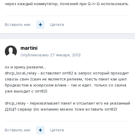
через каждый коммутатор, полезней при Q-n-Q использовать.
Вставить ник
Цитата
martini
Опубликовано
27 января, 2012
ох и крику развели...
dhcp_local_relay - вставляет опт82 в запрос который проходит
сквозь свич (свич не является релеем, тоесть пакет как шел
бродкастом в юзерском влане - так и идет.. только со свича
уже выходит с опт82)
dhcp_relay - перехватывает пакет и отсылает его на указанный
ДХЦП сервер (по желанию можно тоже вставить опт82)
Вставить ник
Цитата