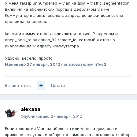
У меня там ip unnumbered + vlan на дом + traffic_segmentation.
Включил на абонентских портах в дефолтном vlan-е.
Коммутатор вставил опцию в запрос, до циски дошло, она
срелеила на сервер.
Конфиги коммутаторов отличаются только IP адресом и
dhcp_local_relay option_82 remote_id, который я ставлю
аналогичным IP адресу коммутатора.
Удобно, весело, просто.
Изменено
27 января, 2012
пользователем h1vs2
Вставить ник
Цитата
alexaaa
Опубликовано
27 января, 2012
Если топология Vlan на абонента или Vlan на дом, она в
принцепе не нужна, вообще это заморочка протаскивать dhcp