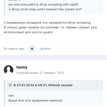
вы описали работу dhcp snooping with opt82
а dhcp_local relay шлет юникастом, разве нет?
У нормальных вендоров это называется dhcp snooping.
И только длинг назвал это релеем, т.к. термин спупинг уже
использовал для source-guard.
Вставить ник
Цитата
tunny
Опубликовано
27 января, 2012
В 27.01.2012 в 08:21, littlevik сказал:
Нет.
Выше anix все правильно написал.