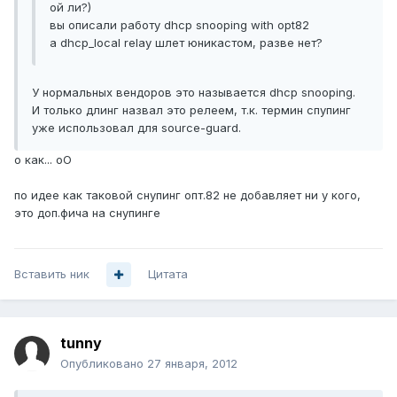
ой ли?)
вы описали работу dhcp snooping with opt82
а dhcp_local relay шлет юникастом, разве нет?
У нормальных вендоров это называется dhcp snooping.
И только длинг назвал это релеем, т.к. термин спупинг
уже использовал для source-guard.
о как... оО
по идее как таковой снупинг опт.82 не добавляет ни у кого,
это доп.фича на снупинге
Вставить ник
Цитата
tunny
Опубликовано
27 января, 2012