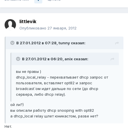
littlevik
Опубликовано
27 января, 2012
В 27.01.2012 в 07:28, tunny сказал:
В 27.01.2012 в 06:20, anix сказал:
вы не правы )
dhcp_local_relay - перехватывает dhcp запрос от
пользователя, вставляет opt82 и запрос
broadcast`ом идет дальше по сети (до dhcp
сервера, либо dhcp relay).
ой ли?)
вы описали работу dhcp snooping with opt82
а dhcp_local relay шлет юникастом, разве нет?
Нет.