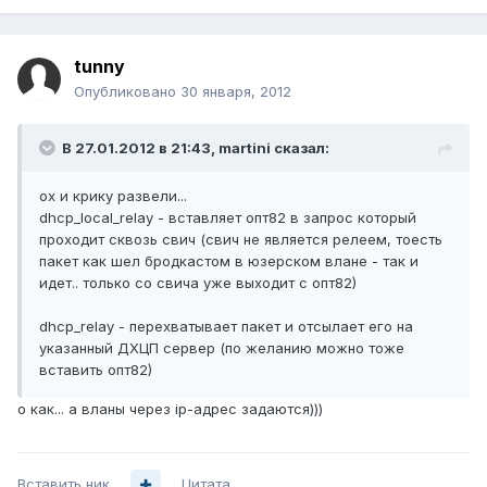
tunny
Опубликовано
30 января, 2012
В 27.01.2012 в 21:43, martini сказал:
ох и крику развели...
dhcp_local_relay - вставляет опт82 в запрос который
проходит сквозь свич (свич не является релеем, тоесть
пакет как шел бродкастом в юзерском влане - так и
идет.. только со свича уже выходит с опт82)
dhcp_relay - перехватывает пакет и отсылает его на
указанный ДХЦП сервер (по желанию можно тоже
вставить опт82)
о как... а вланы через ip-адрес задаются)))
Вставить ник
Цитата