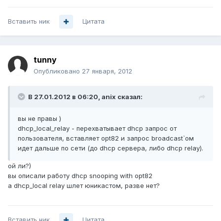
Вставить ник
Цитата
tunny
Опубликовано
27 января, 2012
В 27.01.2012 в 06:20, anix сказал:
вы не правы )
dhcp_local_relay - перехватывает dhcp запрос от
пользователя, вставляет opt82 и запрос broadcast`ом
идет дальше по сети (до dhcp сервера, либо dhcp relay).
ой ли?)
вы описали работу dhcp snooping with opt82
а dhcp_local relay шлет юникастом, разве нет?
Вставить ник
Цитата