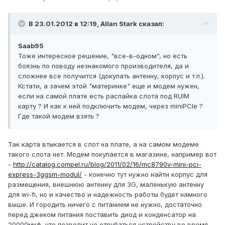
В 23.01.2012 в 12:19, Allan Stark сказал:
Saab95
Тоже интересное решение, "все-в-одном", но есть
боязнь по поводу незнакомого производителя, да и
сложнее все получится (докупать антенну, корпус и т.п.).
Кстати, а зачем этой "материнке" еще и модем нужен,
если на самой плате есть распайка слота под RUIM
карту ? И как к ней подключить модем, через miniPCIe ?
Где такой модем взять ?
Так карта втыкается в слот на плате, а на самом модеме
такого слота нет. Модем покупается в магазине, например вот
-
http://catalog.compel.ru/blog/2011/02/16/mc8790v-mini-pci-
express-3ggsm-modul/
- конечно тут нужно найти корпус для
размещения, внешнюю антенну для 3G, маленькую антенну
для wi-fi, но и качество и надежность работы будет намного
выше. И городить ничего с питанием не нужно, достаточно
перед джеком питания поставить диод и конденсатор на
20000мкф, что позволит не отрубаться устройству во время