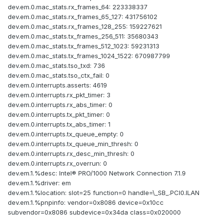
dev.em.0.mac_stats.rx_frames_64: 223338337
dev.em.0.mac_stats.rx_frames_65_127: 431756102
dev.em.0.mac_stats.rx_frames_128_255: 159227621
dev.em.0.mac_stats.tx_frames_256_511: 35680343
dev.em.0.mac_stats.tx_frames_512_1023: 59231313
dev.em.0.mac_stats.tx_frames_1024_1522: 670987799
dev.em.0.mac_stats.tso_txd: 736
dev.em.0.mac_stats.tso_ctx_fail: 0
dev.em.0.interrupts.asserts: 4619
dev.em.0.interrupts.rx_pkt_timer: 3
dev.em.0.interrupts.rx_abs_timer: 0
dev.em.0.interrupts.tx_pkt_timer: 0
dev.em.0.interrupts.tx_abs_timer: 1
dev.em.0.interrupts.tx_queue_empty: 0
dev.em.0.interrupts.tx_queue_min_thresh: 0
dev.em.0.interrupts.rx_desc_min_thresh: 0
dev.em.0.interrupts.rx_overrun: 0
dev.em.1.%desc: Intel® PRO/1000 Network Connection 7.1.9
dev.em.1.%driver: em
dev.em.1.%location: slot=25 function=0 handle=\_SB_.PCI0.ILAN
dev.em.1.%pnpinfo: vendor=0x8086 device=0x10cc
subvendor=0x8086 subdevice=0x34da class=0x020000