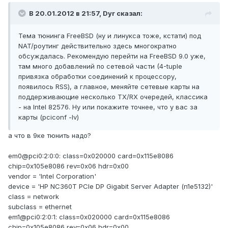
В 20.01.2012 в 21:57, Dyr сказал:
Тема тюнинга FreeBSD (ну и линукса тоже, кстати) под
NAT/роутинг действительно здесь многократно
обсуждалась. Рекомендую перейти на FreeBSD 9.0 уже,
там много добавлений по сетевой части (4-tuple
привязка обработки соединений к процессору,
появилось RSS), а главное, меняйте сетевые карты на
поддерживающие несколько TX/RX очередей, классика
- на Intel 82576. Ну или покажите точнее, что у вас за
карты (pciconf -lv)
а что в 9ке тюнить надо?
em0@pci0:2:0:0: class=0x020000 card=0x115e8086
chip=0x105e8086 rev=0x06 hdr=0x00
vendor = 'Intel Corporation'
device = 'HP NC360T PCIe DP Gigabit Server Adapter (n1e5132)'
class = network
subclass = ethernet
em1@pci0:2:0:1: class=0x020000 card=0x115e8086
chip=0x105e8086 rev=0x06 hdr=0x00