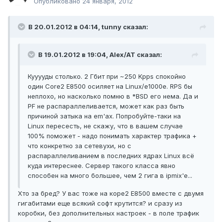
Опубликовано
24 января, 2012
В 20.01.2012 в 04:14, tunny сказал:
В 19.01.2012 в 19:04, Alex/AT сказал:
Кууууды столько. 2 Гбит при ~250 Kpps спокойно
один Core2 E8500 осиляет на Linux/e1000e. RPS бы
неплохо, но насколько помню в *BSD его нема. Да и
PF не распараллеливается, может как раз быть
причиной затыка на em'ах. Попробуйте-таки на
Linux пересесть, не скажу, что в вашем случае
100% поможет - надо понимать характер трафика +
что конкретно за сетевухи, но с
распараллеливанием в последних ядрах Linux всё
куда интереснее. Сервер такого класса явно
способен на много большее, чем 2 гига в ipmix'е...
Xто за бред? У вас тоже на коре2 Е8500 вместе с двумя
гигабитами еще всякий софт крутится? и сразу из
коробки, без дополнительных настроек - в поле трафик