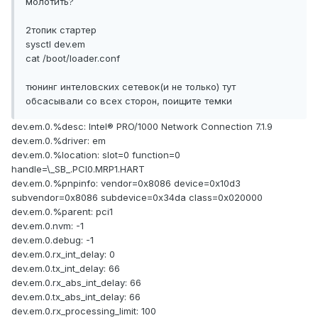
молотить?
2топик стартер
sysctl dev.em
cat /boot/loader.conf
тюнинг интеловских сетевок(и не только) тут
обсасывали со всех сторон, поищите темки
dev.em.0.%desc: Intel® PRO/1000 Network Connection 7.1.9
dev.em.0.%driver: em
dev.em.0.%location: slot=0 function=0
handle=\_SB_.PCI0.MRP1.HART
dev.em.0.%pnpinfo: vendor=0x8086 device=0x10d3
subvendor=0x8086 subdevice=0x34da class=0x020000
dev.em.0.%parent: pci1
dev.em.0.nvm: -1
dev.em.0.debug: -1
dev.em.0.rx_int_delay: 0
dev.em.0.tx_int_delay: 66
dev.em.0.rx_abs_int_delay: 66
dev.em.0.tx_abs_int_delay: 66
dev.em.0.rx_processing_limit: 100