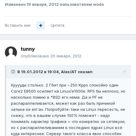
Изменено
19 января, 2012
пользователем woda
Вставить ник
Цитата
tunny
Опубликовано
20 января, 2012
В 19.01.2012 в 19:04, Alex/AT сказал:
Кууууды столько. 2 Гбит при ~250 Kpps спокойно один
Core2 E8500 осиляет на Linux/e1000e. RPS бы неплохо, но
насколько помню в *BSD его нема. Да и PF не
распараллеливается, может как раз быть причиной
затыка на em'ах. Попробуйте-таки на Linux пересесть, не
скажу, что в вашем случае 100% поможет - надо
понимать характер трафика + что конкретно за сетевухи,
но с распараллеливанием в последних ядрах Linux всё
куда интереснее. Сервер такого класса явно способен