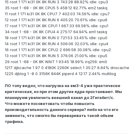
15 root 1 171 ki31 0K 8K RUN 3 743:28 88.92% idle: cpu3
35 root 1 -68 - 0K 8K CPU5 5 458:12 82.71% em2 taskq
11 root 1 171 ki31 0K 8K CPU7 7 402:03 74.56% idle: cpu7
12 root 1 171 ki31 0K 8K RUN 6 405:20 70.61% idle: cpu6
17 root 1 171 ki31 0K 8K CPU1 1 667:33 69.58% idle: cpu1
34 root 1 -68 - 0K 8K CPU4 4 275:17 64.94% em1 taskq
18 root 1 171 ki31 0K 8K RUN 0 721:53 33.45% idle: cpu0
14 root 1 171 ki31 0K 8K RUN 4 506:06 32.03% idle: cpu4
16 root 1 171 ki31 0K 8K CPU2 2 696:58 30.08% idle: cpu2
13 root 1 171 ki31 0K 8K RUN 5 376:06 21.00% idle: cpu5
29 root 1 -68 - 0K 8K WAIT 1 93:45 18.99% irq256: em0
1217 djbcache 1 97 0 4180K 2260K select 1 35:27 6.64% dnscache
1225 djblog 1 -8 0 3156K 844K piperd 4 12:17 2.44% multilog
ПО топу видно, что нагрузка на ем3-4 уже практически
критическая, но при этом другие ядра простаивают. Мы
планируем увеличить внешний канал до 2Гигабит/с.
Что можете посоветовать чтобы повысить
производительность данного сервера? либо на что его
заменить, что смогло бы переваривать такой объем
трафика.