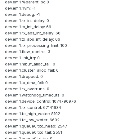
dev.em.1.%parent: pci0
dev.em.1.nvm: -1
dev.em.1.debug: -1
dev.em.1.rx_int_delay: 0
dev.em.1.tx_int_delay: 66
dev.em.1.rx_abs_int_delay: 66
dev.em.1.tx_abs_int_delay: 66
dev.em.1.rx_processing_limit: 100
dev.em.1.flow_control: 3
dev.em.1.link_irq: 0
dev.em.1.mbuf_alloc_fail: 0
dev.em.1.cluster_alloc_fail: 0
dev.em.1.dropped: 0
dev.em.1.tx_dma_fail: 0
dev.em.1.rx_overruns: 0
dev.em.1.watchdog_timeouts: 0
dev.em.1.device_control: 1074790976
dev.em.1.rx_control: 67141634
dev.em.1.fc_high_water: 8192
dev.em.1.fc_low_water: 6692
dev.em.1.queue0.txd_head: 2547
dev.em.1.queue0.txd_tail: 2551
dev.em.1.queue0.tx_irq: 0