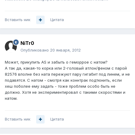
Вставить ник
Цитата
NiTr0
Опубликовано
20 января, 2012
Может, прикупить AS и забыть о геморрое с натом?
А так да, какая-то корка или 2-головый атлон/феном с парой
82576 вполне без ната пережуют пару гигабит под линем, и не
подавятся. С натом - смотря как коннтрак подтюнить, если
хеш поболее ему задать - тоже проблем особо быть не
должно. Хотя не экспериментировал с такими скоростями и
натом.
Вставить ник
Цитата