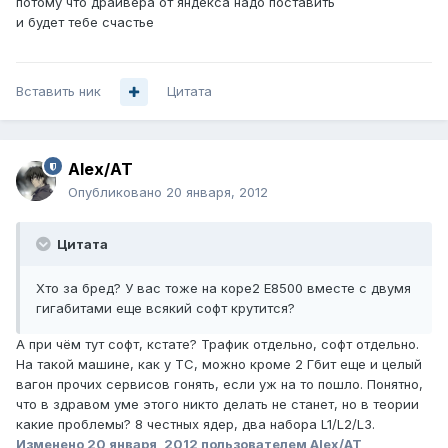
потому что драйвера от яндекса надо поставить
и будет тебе счастье
Вставить ник
Цитата
Alex/AT
Опубликовано
20 января, 2012
Цитата
Xто за бред? У вас тоже на коре2 Е8500 вместе с двумя
гигабитами еще всякий софт крутится?
А при чём тут софт, кстате? Трафик отдельно, софт отдельно.
На такой машине, как у ТС, можно кроме 2 Гбит еще и целый
вагон прочих сервисов гонять, если уж на то пошло. Понятно,
что в здравом уме этого никто делать не станет, но в теории
какие проблемы? 8 честных ядер, два набора L1/L2/L3.
Изменено
20 января, 2012
пользователем Alex/AT