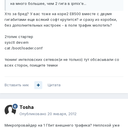
на много большее, чем 2 гига в ipmix'е...
Xто за бред? У вас тоже на коре2 Е8500 вместе с двумя
гигабитами еще всякий софт крутится? и сразу из коробки,
без дополнительных настроек - в поле трафик молотить?
2топик стартер
sysctl dev.em
cat /boot/loader.conf
тюнинг интеловских сетевок(и не только) тут обсасывали со
всех сторон, поищите темки
Вставить ник
Цитата
Tosha
Опубликовано
20 января, 2012
Микропровайдер на 1 Гбит внешнего трафика? Неплохой уже