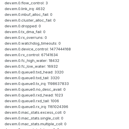
dev.em.0.flow_control: 3
dev.em.0.link_irq: 4632
dev.em.0.mbuf_alloc_fail: 0
dev.em.0.cluster_alloc_fail: 0
dev.em.0.dropped: 0
dev.em.0.tx_dma_fail: 0
dev.em.0.rx_overruns: 0
dev.em.0.watchdog_timeouts: 0
dev.em.0.device_control: 1477444168
dev.em.0.rx_control: 67141634
dev.em.0.fc_high_water: 18432
dev.em.0.fc_low_water: 16932
dev.em.0.queue0.txd_head: 3320
dev.em.0.queue0.txd_tail: 3320
dev.em.0.queue0.tx_irq: 1198637833
dev.em.0.queue0.no_desc_avail: 0
dev.em.0.queue0.rxd_head: 1023
dev.em.0.queue0.rxd_tail: 1006
dev.em.0.queue0.rx_irq: 1161024396
dev.em.0.mac_stats.excess_coll: 0
dev.em.0.mac_stats.single_coll: 0
dev.em.0.mac_stats.multiple_coll: 0