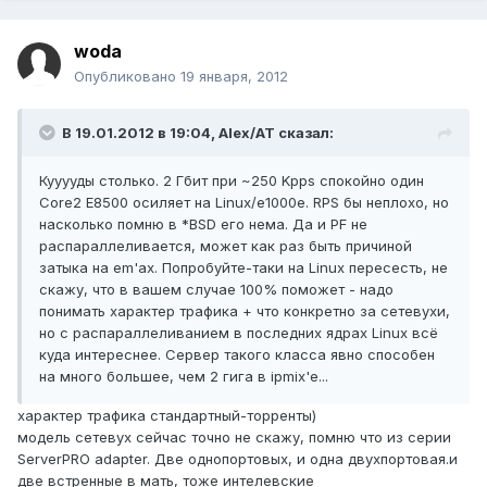
woda
Опубликовано
19 января, 2012
В 19.01.2012 в 19:04, Alex/AT сказал:
Кууууды столько. 2 Гбит при ~250 Kpps спокойно один
Core2 E8500 осиляет на Linux/e1000e. RPS бы неплохо, но
насколько помню в *BSD его нема. Да и PF не
распараллеливается, может как раз быть причиной
затыка на em'ах. Попробуйте-таки на Linux пересесть, не
скажу, что в вашем случае 100% поможет - надо
понимать характер трафика + что конкретно за сетевухи,
но с распараллеливанием в последних ядрах Linux всё
куда интереснее. Сервер такого класса явно способен
на много большее, чем 2 гига в ipmix'е...
характер трафика стандартный-торренты)
модель сетевух сейчас точно не скажу, помню что из серии
ServerPRO adapter. Две однопортовых, и одна двухпортовая.и
две встренные в мать, тоже интелевские