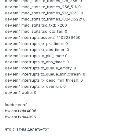
dev.em.1.mac_stats.tx_frames_128_255: 0
dev.em.1.mac_stats.tx_frames_256_511: 0
dev.em.1.mac_stats.tx_frames_512_1023: 0
dev.em.1.mac_stats.tx_frames_1024_1522: 0
dev.em.1.mac_stats.tso_txd: 7260
dev.em.1.mac_stats.tso_ctx_fail: 0
dev.em.1.interrupts.asserts: 1402236450
dev.em.1.interrupts.rx_pkt_timer: 0
dev.em.1.interrupts.rx_abs_timer: 0
dev.em.1.interrupts.tx_pkt_timer: 0
dev.em.1.interrupts.tx_abs_timer: 0
dev.em.1.interrupts.tx_queue_empty: 0
dev.em.1.interrupts.tx_queue_min_thresh: 0
dev.em.1.interrupts.rx_desc_min_thresh: 0
dev.em.1.interrupts.rx_overrun: 0
dev.em.1.wake: 0
loader.conf
hw.em.rxd=4096
hw.em.txd=4096
что с этим делать-то?