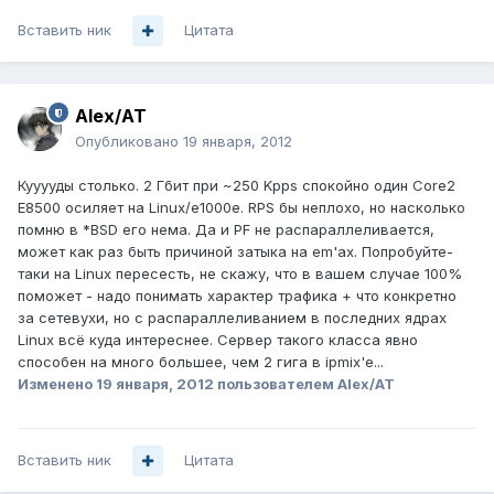
Вставить ник
Цитата
Alex/AT
Опубликовано
19 января, 2012
Кууууды столько. 2 Гбит при ~250 Kpps спокойно один Core2
E8500 осиляет на Linux/e1000e. RPS бы неплохо, но насколько
помню в *BSD его нема. Да и PF не распараллеливается,
может как раз быть причиной затыка на em'ах. Попробуйте-
таки на Linux пересесть, не скажу, что в вашем случае 100%
поможет - надо понимать характер трафика + что конкретно
за сетевухи, но с распараллеливанием в последних ядрах
Linux всё куда интереснее. Сервер такого класса явно
способен на много большее, чем 2 гига в ipmix'е...
Изменено
19 января, 2012
пользователем Alex/AT
Вставить ник
Цитата