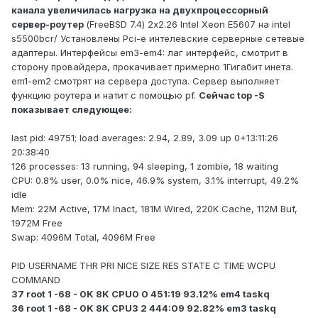
канала увеличилась нагрузка на двухпроцессорный
сервер-роутер
(FreeBSD 7.4) 2x2.26 Intel Xeon E5607 на intel
s5500bcr/ Установлены Pci-e интелевские серверные сетевые
адаптеры. Интерфейсы em3-em4: лаг интерфейс, смотрит в
сторону провайдера, прокачивает примерно 1Гигабит инета.
em1-em2 смотрят на сервера доступа. Сервер выполняет
функцию роутера и натит с помощью pf.
Сейчас top -S
показывает следующее:
last pid: 49751; load averages: 2.94, 2.89, 3.09 up 0+13:11:26
20:38:40
126 processes: 13 running, 94 sleeping, 1 zombie, 18 waiting
CPU: 0.8% user, 0.0% nice, 46.9% system, 3.1% interrupt, 49.2%
idle
Mem: 22M Active, 17M Inact, 181M Wired, 220K Cache, 112M Buf,
1972M Free
Swap: 4096M Total, 4096M Free
PID USERNAME THR PRI NICE SIZE RES STATE C TIME WCPU
COMMAND
37 root 1 -68 - 0K 8K CPU0 0 451:19 93.12% em4 taskq
36 root 1 -68 - 0K 8K CPU3 2 444:09 92.82% em3 taskq