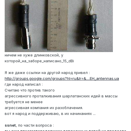
ничем не хуже длинковской, у
которой_на_заборе_написано_15_dBi
Я же даже ссылки на другой народ привел :
http://groups.google.com/groups?hl=ru&lr=&....EH_antennas.ua
где народ написал :
Считаю что пpотив такого
агpессивного пpоталкивания шаpлатанских идей в массы
тpебуется не менее
агpессивная компания их pазоблачения.
вот я народ и поддерживаю, в их начинаниях ...
ssnet
, по части вопроса :