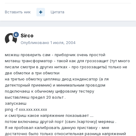
Вставить ник
Цитата
Sirco
Опубликовано
1 июля, 2004
можеш проверить сам - приборчик очень простой
мотаеш трансформатор - такой как для грозозащит (тут много
писали смотри в других нитках - про грозозащиты) только не
две обмотки а три обмотки
на третью обмотку цепляеш диод конденсатор (а ля
детекторный приемник) и минимальным проводом
подключаеш к обычному цифровому тестеру
выставляеш предел 20 вольт .
запускаеш
ping -f xxx.xxx.xxx.xxx
и смотриш какое напряжение показывает ....
потом включаеш другой порт (свич /карточку) меряеш .
Я не пробовал калибровать данную приставку - мне
достаточно было только относительная разница напряжений