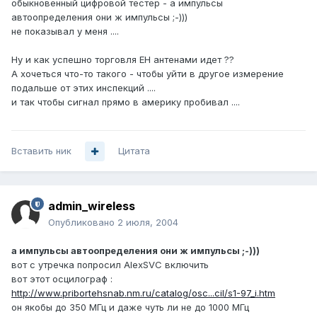
обыкновенный цифровой тестер - а импульсы
автоопределения они ж импульсы ;-)))
не показывал у меня ....
Ну и как успешно торговля ЕН антенами идет ??
А хочеться что-то такого - чтобы уйти в другое измерение
подальше от этих инспекций ....
и так чтобы сигнал прямо в америку пробивал ....
Вставить ник
Цитата
admin_wireless
Опубликовано
2 июля, 2004
а импульсы автоопределения они ж импульсы ;-)))
вот с утречка попросил AlexSVC включить
вот этот осцилограф :
http://www.pribortehsnab.nm.ru/catalog/osc...cil/s1-97_i.htm
он якобы до 350 МГц и даже чуть ли не до 1000 МГц