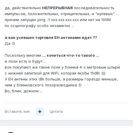
да, действительно
НЕПРЕРЫВНАЯ
последовательность
импульсов, положительных, отрицательных, и "нулевых" ...
причем запущен ping -f xxx.xxx.xxx.xxx или нет на 100M
по осцилографу особо незаметно ...
и как успешно торговля ЕН антенами идет ??
Да :D
Поскольку многим
... хочеться что-то такого ...
и лохи есть и будут ...
вон покупают же такие лохи у блинка 4-х метровые штыри
с нижней запиткой для WiFi, которая якобы 15dBi :)))
У ЕН антены этих dBi больше, а размеры гораздо меньше,
чем у блинковского лохоразводника :D
Во, блин, дожили ...
Вставить ник
Цитата