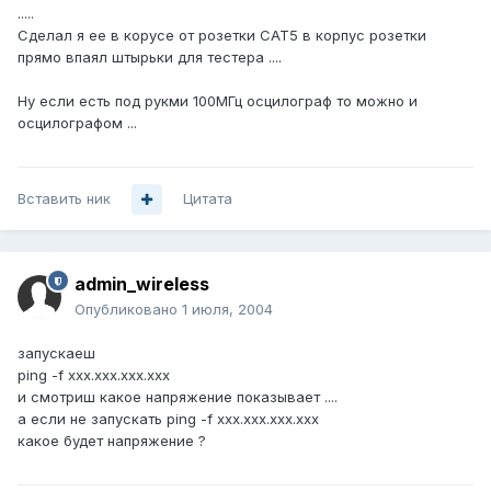
.....
Сделал я ее в корусе от розетки CAT5 в корпус розетки
прямо впаял штырьки для тестера ....
Ну если есть под рукми 100МГц осцилограф то можно и
осцилографом ...
Вставить ник
Цитата
admin_wireless
Опубликовано
1 июля, 2004
запускаеш
ping -f xxx.xxx.xxx.xxx
и смотриш какое напряжение показывает ....
а если не запускать ping -f xxx.xxx.xxx.xxx
какое будет напряжение ?