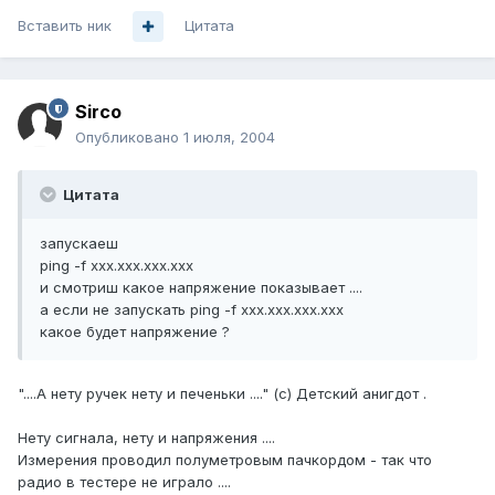
Вставить ник
Цитата
Sirco
Опубликовано
1 июля, 2004
Цитата
запускаеш
ping -f xxx.xxx.xxx.xxx
и смотриш какое напряжение показывает ....
а если не запускать ping -f xxx.xxx.xxx.xxx
какое будет напряжение ?
"....А нету ручек нету и печеньки ...." (с) Детский анигдот .
Нету сигнала, нету и напряжения ....
Измерения проводил полуметровым пачкордом - так что
радио в тестере не играло ....