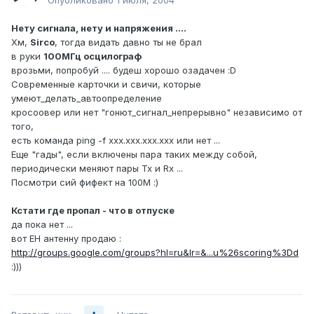
Опубликовано
1 июля, 2004
Нету сигнала, нету и напряжения ....
Хм,
Sirco
, тогда видать давно ты не брал
в руки
100МГц осцилограф
врозьми, попробуй .... будеш хорошо озадачен :D
Современные карточки и свичи, которые
умеют_делать_автоопределение
кросоовер или нет "гонют_сигнал_непрерывно" независимо от
того,
есть команда ping -f xxx.xxx.xxx.xxx или нет ...
Еще "гады", если включены пара таких между собой,
периодически меняют пары Tx и Rx ...
Посмотри сий фифект на 100M :)
Кстати где пропал - что в отпуске
да пока нет ...
вот EH антенну продаю :
http://groups.google.com/groups?hl=ru&lr=&...u%26scoring%3Dd
:)))