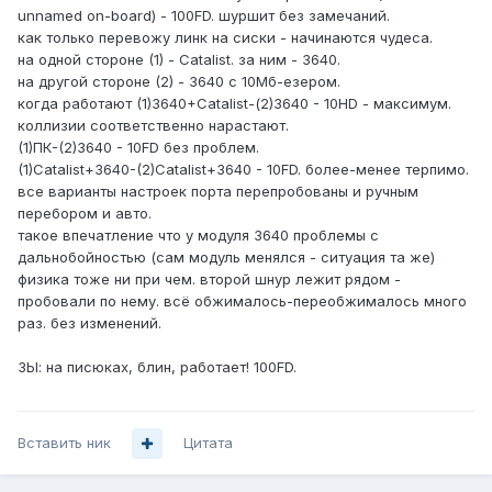
unnamed on-board) - 100FD. шуршит без замечаний.
как только перевожу линк на сиски - начинаются чудеса.
на одной стороне (1) - Catalist. за ним - 3640.
на другой стороне (2) - 3640 с 10Мб-езером.
когда работают (1)3640+Catalist-(2)3640 - 10HD - максимум.
коллизии соответственно нарастают.
(1)ПК-(2)3640 - 10FD без проблем.
(1)Catalist+3640-(2)Catalist+3640 - 10FD. более-менее терпимо.
все варианты настроек порта перепробованы и ручным
перебором и авто.
такое впечатление что у модуля 3640 проблемы с
дальнобойностью (сам модуль менялся - ситуация та же)
физика тоже ни при чем. второй шнур лежит рядом -
пробовали по нему. всё обжималось-переобжималось много
раз. без изменений.
ЗЫ: на писюках, блин, работает! 100FD.
Вставить ник
Цитата