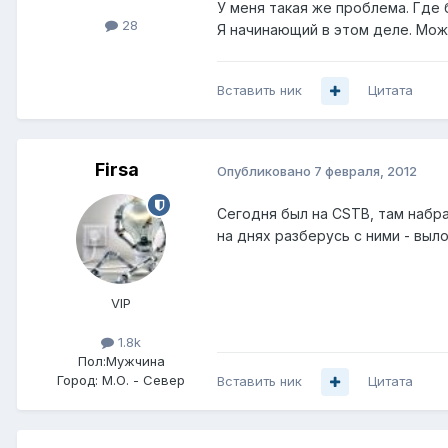
У меня такая же проблема. Где 
28
Я начинающий в этом деле. Мож
Вставить ник
Цитата
Firsa
Опубликовано
7 февраля, 2012
Сегодня был на CSTB, там набра
на днях разберусь с ними - вы
VIP
1.8k
Пол:
Мужчина
Город:
М.О. - Север
Вставить ник
Цитата