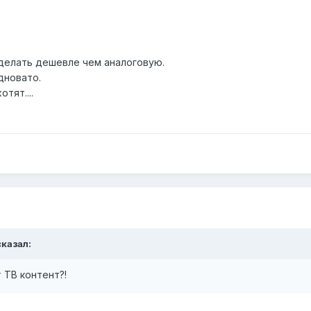
делать дешевле чем аналоговую.
дновато.
тят....
сказал:
 ТВ контент?!