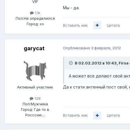
VIP
Мы - да.
1.1k
Пол:
Не определился
Город:
хз
Вставить ник
Цитата
garycat
Опубликовано
3 февраля, 2012
В 02.02.2012 в 10:43, Firsa
А может все делают свой ан
Да к стати антенный пост свой,
Активный участник
128
Пол:
Мужчина
Город:
Где то в
Росссии....
Вставить ник
Цитата