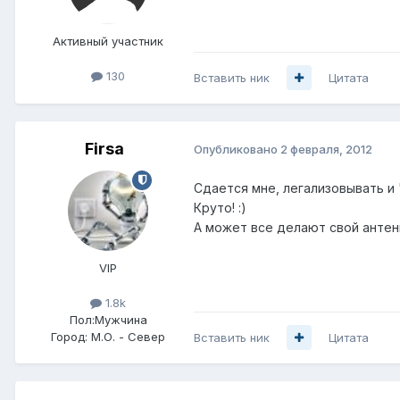
Активный участник
130
Вставить ник
Цитата
Firsa
Опубликовано
2 февраля, 2012
Сдается мне, легализовывать и "п
Круто! :)
А может все делают свой анте
VIP
1.8k
Пол:
Мужчина
Город:
М.О. - Север
Вставить ник
Цитата