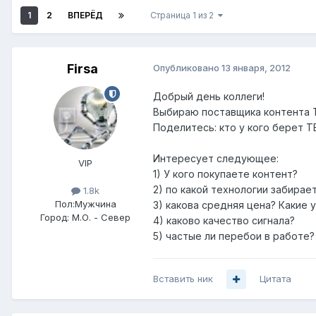
1
2
ВПЕРЁД
Страница 1 из 2
Firsa
Опубликовано
13 января, 2012
Добрый день коллеги!
Выбираю поставщика контента ТВ
Поделитесь: кто у кого берет Т
Интересует следующее:
VIP
1) У кого покупаете контент?
2) по какой технологии забирае
1.8k
Пол:
Мужчина
3) какова средняя цена? Какие 
Город:
М.О. - Север
4) каково качество сигнала?
5) частые ли перебои в работе?
Вставить ник
Цитата