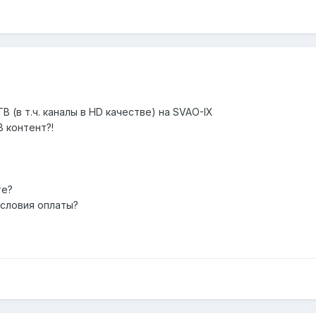
 (в т.ч. каналы в HD качестве) на SVAO-IX
В контент?!
те?
условия оплаты?