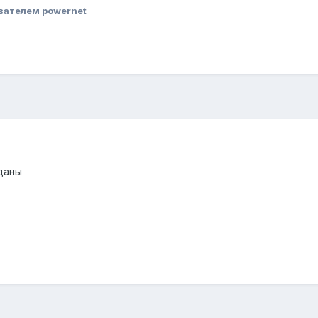
вателем powernet
даны