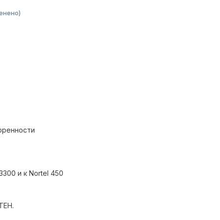
енено)
воренности
300 и к Nortel 450
ТЕН.