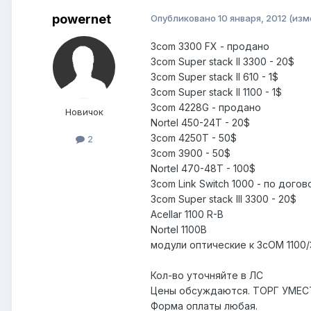
powernet
Опубликовано
10 января, 2012
(изм
3com 3300 FX - продано
3com Super stack II 3300 - 20$
3com Super stаck II 610 - 1$
3com Super stack II 1100 - 1$
3com 4228G - продано
Новичок
Nortel 450-24T - 20$
3com 4250T - 50$
2
3com 3900 - 50$
Nortel 470-48T - 100$
3com Link Switch 1000 - по дого
3com Super stack III 3300 - 20$
Acellar 1100 R-B
Nortel 1100B
модули оптические к 3cOM 1100/3
Кол-во уточняйте в ЛС
Цены обсуждаются. ТОРГ УМЕС
Форма оплаты любая.