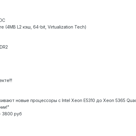
 DC
 (4MB L2 кэш, 64-bit, Virtualization Tech)
DDR2
кте!!!
вают новые процессоры c Intel Xeon E5310 до Xeon 5365 Quad
нии!"
- 3800 руб