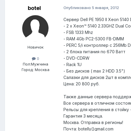
botel
Опубликовано
5 января, 2012
Сервер Dell PE 1950 II Xeon 5140
- 2 x Xeon™ 5140 2.33GHZ Dual Core
- FSB 1333 Mhz
- RAM 4Gb PC2-5300 FB-DIMM
- PERC 5/i контроллер c 256Mb 
Новичок
- 2 блока питания по 670 Ватт
- DVD-CDRW
0
Пол:
Мужчина
- Rack 1U
Город:
Москва
- Без дисков ( max 2 HDD 3.5")
Салазки для дисков 2шт в компле
Цена: 20 800 руб.
Также данные сервера поддержи
Все сервера в отличном состоя
Рельсы для крепления в стойку 
Гарантия 3 месяца.
Москва. Отправка в регионы!
Почта: botelly()gmail.com