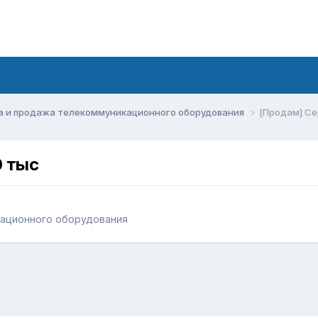
а и продажа телекоммуникационного оборудования
[Продам] Сер
0 тыс
кационного оборудования