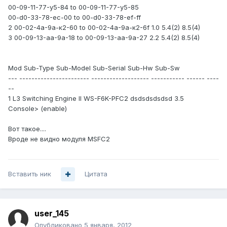
00-09-11-77-у5-84 to 00-09-11-77-у5-85
00-d0-33-78-еc-00 to 00-d0-33-78-еf-ff
2 00-02-4а-9a-к2-60 to 00-02-4а-9a-к2-6f 1.0 5.4(2) 8.5(4)
3 00-09-13-аа-9а-18 to 00-09-13-аа-9а-27 2.2 5.4(2) 8.5(4)
Mod Sub-Type Sub-Model Sub-Serial Sub-Hw Sub-Sw
--- ----------------------- ------------------- ----------- ------ ----
--
1 L3 Switching Engine II WS-F6K-PFC2 dsdsdsdsdsd 3.5
Console> (enable)
Вот такое....
Вроде не видно модуля MSFC2
Вставить ник
Цитата
user_145
Опубликовано
5 января, 2012