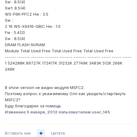
Sw : 8.5(4)
Sw1: 8.5(4)
WS-F6K-PFC2 Hw : 3.5
Sw :
2 16 WS-X6416-GBIC Hw : 1.0
Fw : 5.4(2)
Sw : 8.5(4)
DRAM FLASH NVRAM
Module Total Used Free Total Used Free Total Used Free
------ ------- ------- ------- ------- ------- ------- ----- ----- -----
1 524288K 89727K 172417K 31232K 27749K 3483K 512K 266K
246K
В show version не видно модуля MSFC2.
Поэтому вопрос к уважаемому Олл как увидеть/стартануть
MSFC2?
Буду благодарен за помощь.
Изменено
5 января, 2012
пользователем user_145
Вставить ник
Цитата