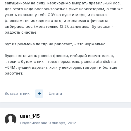
запущенному на суп2. необходимо выбрать правильный иос.
для этого надо воспользоваться фиче навигатором, а так же
узнать сколько у тебя ОЗУ на супе и мсфц, и сколько
флешпамяти. исходя из этого, и желаемого фичесета
выбираеш иос (желательно 12.2), заливаеш, бутаешся -
радость счастье.
бут из роммона по tftp не работает, - это нормально.
будеш вставлять pcmcia флешки, выбирай внимательно,
глюки с бутом с них - тоже нормально. pcmcia ata disk на
~64M лучший вариант. хотя у некоторых говорят и больше
работает.
Вставить ник
Цитата
user_145
Опубликовано
9 января, 2012