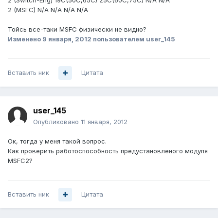
2 (Switch-Eng) 19C(50C,65C) 25C(60C,75C) N/A N/A
2 (MSFC) N/A N/A N/A N/A
Тойсь все-таки MSFC физически не видно?
Изменено
9 января, 2012
пользователем user_145
Вставить ник
Цитата
user_145
Опубликовано
11 января, 2012
Ок, тогда у меня такой вопрос.
Как проверить работоспособность предустановленого модуля
MSFC2?
Вставить ник
Цитата