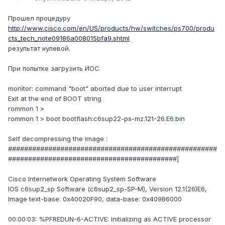
Прошел процедуру
http://www.cisco.com/en/US/products/hw/switches/ps700/produ
cts_tech_note09186a008015bfa9.shtml
результат нулевой.
При попытке загрузить ИОС
monitor: command "boot" aborted due to user interrupt
Exit at the end of BOOT string
rommon 1 >
rommon 1 > boot bootflash:c6sup22-ps-mz.121-26.E6.bin
Self decompressing the image :
####################################################
##########################################]
Cisco Internetwork Operating System Software
IOS c6sup2_sp Software (c6sup2_sp-SP-M), Version 12.1(26)E6,
Image text-base: 0x40020F90, data-base: 0x409B6000
00:00:03: %PFREDUN-6-ACTIVE: Initializing as ACTIVE processor