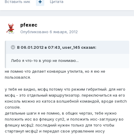
Вставить ник
Цитата
pfexec
Опубликовано
6 января, 2012
В 06.01.2012 в 07:43, user_145 сказал:
Либо я что-то в упор не понимаю...
не помню что делает конвершн утилита, но я ею не
пользовался.
у тебя не видно, мсфц потому что режим гибритный. для него
мсфц - это отдельный маршрутизатор. переключиться на его
консоль можно из катоса волшебной командой, вроде switch
console.
детальные шаги я не помню, в общих чертах, тебе нужно
положить иос во флешку суп2, и положить иос-заглушку во
флешку мсфц2. последний нужен только для того чтобы
стартанул мсфц2 и передал свое управление иосу