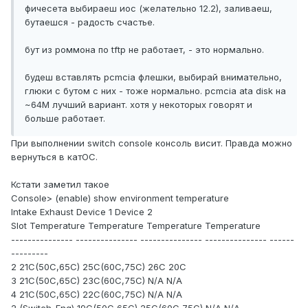
фичесета выбираеш иос (желательно 12.2), заливаеш,
бутаешся - радость счастье.
бут из роммона по tftp не работает, - это нормально.
будеш вставлять pcmcia флешки, выбирай внимательно,
глюки с бутом с них - тоже нормально. pcmcia ata disk на
~64M лучший вариант. хотя у некоторых говорят и
больше работает.
При выполнении switch console консоль висит. Правда можно
вернуться в катОС.
Кстати заметил такое
Console> (enable) show environment temperature
Intake Exhaust Device 1 Device 2
Slot Temperature Temperature Temperature Temperature
--------------- --------------- --------------- --------------- ------
---------
2 21C(50C,65C) 25C(60C,75C) 26C 20C
3 21C(50C,65C) 23C(60C,75C) N/A N/A
4 21C(50C,65C) 22C(60C,75C) N/A N/A