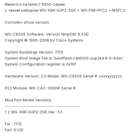
Имеется каталист 6500-серии
с таким набором WS-X6K-SUP2-2GE + WS-F6K-PFC2 + MSFC2
Console> show version
WS-C6509 Software, Version NmpSW: 8.5(4)
Copyright © 1995-2006 by Cisco Systems
System Bootstrap Version: 7.1(1)
System Boot Image File is 'bootflash:cat6000-sup2k9.8-5-4.bin'
System Configuration register is 0x10f
Hardware Version: 2.0 Model: WS-C6509 Serial #: xxxxyyyyzzz
PS2 Module: WS-CAC-1300W Serial #:
Mod Port Model Versions
--- ---- ------------------- --------------
1 2 WS-X6K-SUP2-2GE Hw : 5.1
Fw : 7.1(1)
Fw1: 6.1(3)