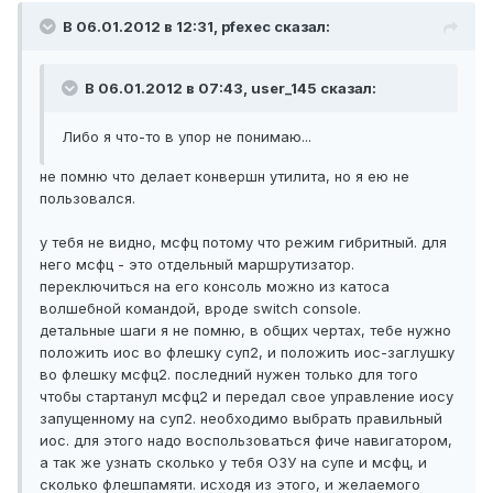
В 06.01.2012 в 12:31, pfexec сказал:
В 06.01.2012 в 07:43, user_145 сказал:
Либо я что-то в упор не понимаю...
не помню что делает конвершн утилита, но я ею не
пользовался.
у тебя не видно, мсфц потому что режим гибритный. для
него мсфц - это отдельный маршрутизатор.
переключиться на его консоль можно из катоса
волшебной командой, вроде switch console.
детальные шаги я не помню, в общих чертах, тебе нужно
положить иос во флешку суп2, и положить иос-заглушку
во флешку мсфц2. последний нужен только для того
чтобы стартанул мсфц2 и передал свое управление иосу
запущенному на суп2. необходимо выбрать правильный
иос. для этого надо воспользоваться фиче навигатором,
а так же узнать сколько у тебя ОЗУ на супе и мсфц, и
сколько флешпамяти. исходя из этого, и желаемого