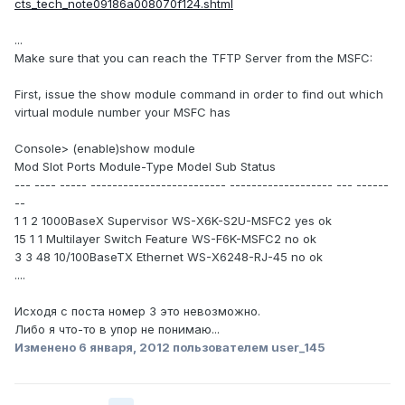
cts_tech_note09186a008070f124.shtml
...
Make sure that you can reach the TFTP Server from the MSFC:
First, issue the show module command in order to find out which
virtual module number your MSFC has
Console> (enable)show module
Mod Slot Ports Module-Type Model Sub Status
--- ---- ----- ------------------------- ------------------- --- ------
--
1 1 2 1000BaseX Supervisor WS-X6K-S2U-MSFC2 yes ok
15 1 1 Multilayer Switch Feature WS-F6K-MSFC2 no ok
3 3 48 10/100BaseTX Ethernet WS-X6248-RJ-45 no ok
....
Исходя с поста номер 3 это невозможно.
Либо я что-то в упор не понимаю...
Изменено
6 января, 2012
пользователем user_145