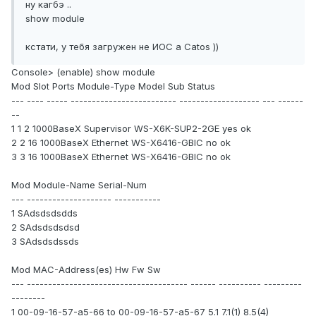
ну кагбэ ..
show module
кстати, у тебя загружен не ИОС а Catos ))
Console> (enable) show module
Mod Slot Ports Module-Type Model Sub Status
--- ---- ----- ------------------------- ------------------- --- ------
--
1 1 2 1000BaseX Supervisor WS-X6K-SUP2-2GE yes ok
2 2 16 1000BaseX Ethernet WS-X6416-GBIC no ok
3 3 16 1000BaseX Ethernet WS-X6416-GBIC no ok
Mod Module-Name Serial-Num
--- -------------------- -----------
1 SAdsdsdsdds
2 SAdsdsdsdsd
3 SAdsdsdssds
Mod MAC-Address(es) Hw Fw Sw
--- -------------------------------------- ------ ---------- ---------
--------
1 00-09-16-57-а5-66 to 00-09-16-57-а5-67 5.1 7.1(1) 8.5(4)