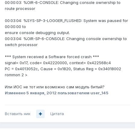
00:00:03: %OIR-6-CONSOLE: Changing console ownership to
route processor
00:03:04: %SYS-SP-3-LOGGER_FLUSHED: System was paused for
00:00:00 to
ensure console debugging output.
00:03:04: %OIR-SP-6-CONSOLE: Changing console ownership to
switch processor
*** System received a Software forced crash ***
signal= 0x17, code= 0x42220000, context= 0x422568c4
PC = 0x4013052c, Cause = 0x1820, Status Reg = 0x34018002
rommon 2 >
Или ИОС не тот или возможно сам модуль битый?
Изменено
5 января, 2012
пользователем user_145
Вставить ник
Цитата