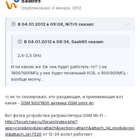
Saab95
Опубликовано
4 января, 2012
В 04.01.2012 в 09:08, NiTr0 сказал:
В 04.01.2012 в 08:39, Saab95 сказал:
2,4-2,5 GHz
И на каком же 3ж она будет работать-то? :) на
1800/1900МГц у нее будет печальный КСВ, о 800/900МГц -
вообще молчу...
=) не то скопировал, это раздающая, а принимающая вот
какая -
GSM 900/1800 антенна GSM omni 4n
Вот фотка устройства ретранслятора GSM Wi-Fi -
http://forum.nag.ru/forum/index.php?
app=core&module=attach&section=attach&attach_rel_module=po
st&attach_id=7520
от 12-24 вольт работает.