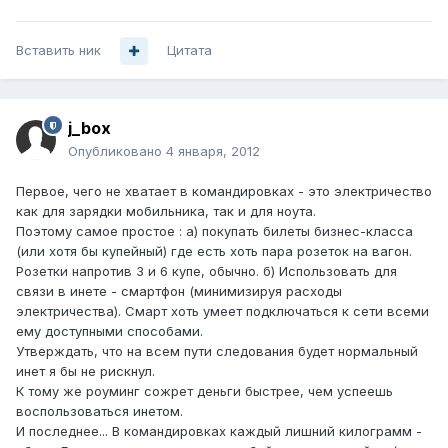
Вставить ник
Цитата
j_box
Опубликовано
4 января, 2012
Первое, чего не хватает в командировках - это электричество
как для зарядки мобильника, так и для ноута.
Поэтому самое простое : а) покупать билеты бизнес-класса
(или хотя бы купейный) где есть хоть пара розеток на вагон.
Розетки напротив 3 и 6 купе, обычно. б) Использовать для
связи в инете - смартфон (минимизируя расходы
электричества). Смарт хоть умеет подключаться к сети всеми
ему доступными способами.
Утверждать, что на всем пути следования будет нормальный
инет я бы не рискнул.
К тому же роуминг сожрет деньги быстрее, чем успеешь
воспользоваться инетом.
И последнее... В командировках каждый лишний килограмм -