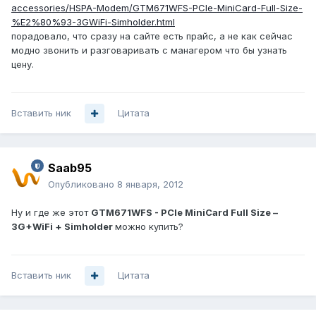
accessories/HSPA-Modem/GTM671WFS-PCIe-MiniCard-Full-Size-
%E2%80%93-3GWiFi-Simholder.html
порадовало, что сразу на сайте есть прайс, а не как сейчас
модно звонить и разговаривать с манагером что бы узнать
цену.
Вставить ник
Цитата
Saab95
Опубликовано
8 января, 2012
Ну и где же этот
GTM671WFS - PCIe MiniCard Full Size –
3G+WiFi + Simholder
можно купить?
Вставить ник
Цитата