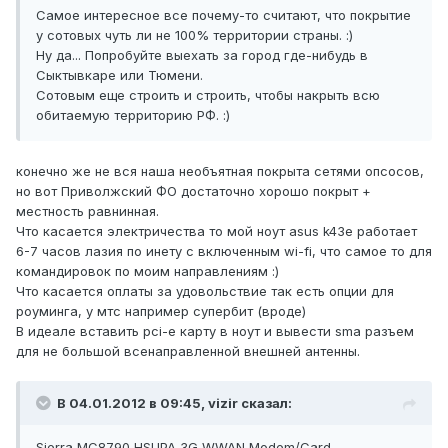
Самое интересное все почему-то считают, что покрытие
у сотовых чуть ли не 100% территории страны. :)
Ну да... Попробуйте выехать за город где-нибудь в
Сыктывкаре или Тюмени.
Сотовым еще строить и строить, чтобы накрыть всю
обитаемую территорию РФ. :)
конечно же не вся наша необъятная покрыта сетями опсосов,
но вот Приволжский ФО достаточно хорошо покрыт +
местность равнинная.
Что касается электричества то мой ноут asus k43e работает
6-7 часов лазия по инету с включенным wi-fi, что самое то для
командировок по моим направлениям :)
Что касается оплаты за удовольствие так есть опции для
роуминга, у мтс например супербит (вроде)
В идеале вставить pci-e карту в ноут и вывести sma разъем
для не большой всенаправленной внешней антенны.
В 04.01.2012 в 09:45, vizir сказал:
Sierra MC8790 HSUPA 3G WWAN Modem/Card