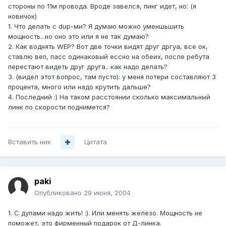
стороны по 11м провода. Вроде завелся, пинг идет, но: (я
новичок)
1. Что делать с dup-ми? Я думаю можно уменшьшить
мощность...но оно это или я не так думаю?
2. Как воднять WEP? Вот две точки видят друг дргуа, все ок,
ставлю веп, пасс одинаковый ессно на обеих, после ребута
перестают видеть друг друга.. как надо делать?
3. (видел этот вопрос, там пусто): у меня потери составляют 3
процента, много или надо крутить дальше?
4. Последний :) На таком расстоянии сколько максимальный
линк по скорости поднимется?
Вставить ник
Цитата
paki
Опубликовано
29 июня, 2004
1. С дупами надо жить! :). Или менять железо. Мощность не
поможет, это фирменный подарок от Д-линка.