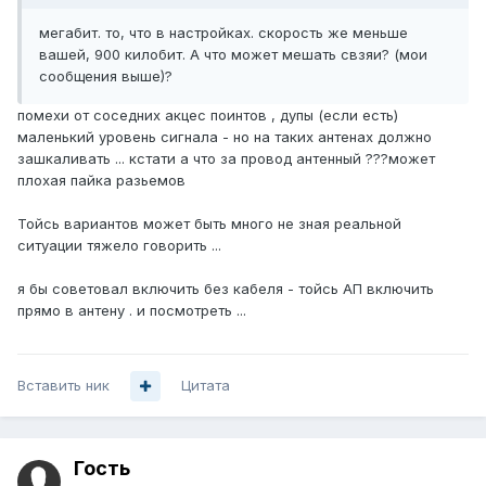
мегабит. то, что в настройках. скорость же меньше
вашей, 900 килобит. А что может мешать свзяи? (мои
сообщения выше)?
помехи от соседних акцес поинтов , дупы (если есть)
маленький уровень сигнала - но на таких антенах должно
зашкаливать ... кстати а что за провод антенный ???может
плохая пайка разьемов
Тойсь вариантов может быть много не зная реальной
ситуации тяжело говорить ...
я бы советовал включить без кабеля - тойсь АП включить
прямо в антену . и посмотреть ...
Вставить ник
Цитата
Гость