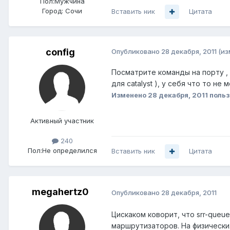
Пол:
Мужчина
Город:
Сочи
Вставить ник
Цитата
config
Опубликовано
28 декабря, 2011
(из
Посматрите команды на порту , н
для catalyst ), у себя что то не
Изменено
28 декабря, 2011
польз
Активный участник
240
Пол:
Не определился
Вставить ник
Цитата
megahertz0
Опубликовано
28 декабря, 2011
Цискаком коворит, что srr-queue
маршрутизаторов. На физических