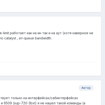
-limit работает как на ин так и на аут (хотя наверное не
 catalyst , srr-queue bandwidth.
Автор
исутствует только на интерфейсах/сабинтерфейсах
и 6509 (sup-720-3bxl) я не нашел такой команды (а