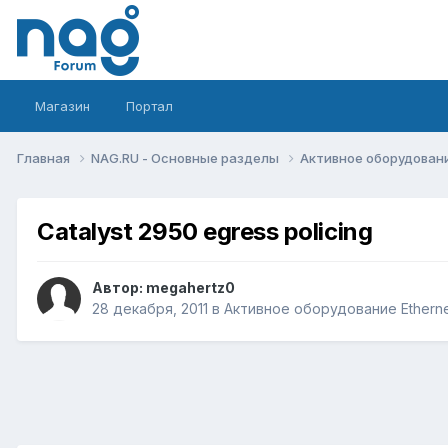
Магазин
Портал
Главная
NAG.RU - Основные разделы
Активное оборудование 
Catalyst 2950 egress policing
Автор:
megahertz0
28 декабря, 2011
в
Активное оборудование Ethernet,