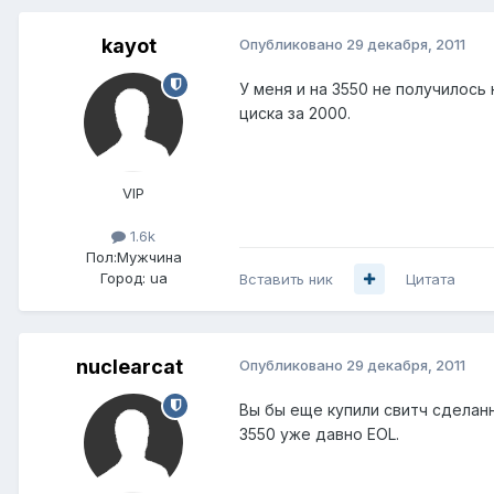
kayot
Опубликовано
29 декабря, 2011
У меня и на 3550 не получилось
циска за 2000.
VIP
1.6k
Пол:
Мужчина
Город:
ua
Вставить ник
Цитата
nuclearcat
Опубликовано
29 декабря, 2011
Вы бы еще купили свитч сделанн
3550 уже давно EOL.