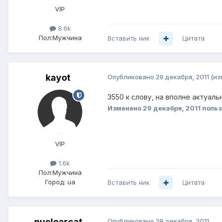
VIP
8.6k
Пол:
Мужчина
Вставить ник
Цитата
kayot
Опубликовано
29 декабря, 2011
(из
3550 к слову, на вполне актуал
Изменено
29 декабря, 2011
польз
VIP
1.6k
Пол:
Мужчина
Город:
ua
Вставить ник
Цитата
nuclearcat
Опубликовано
29 декабря, 2011