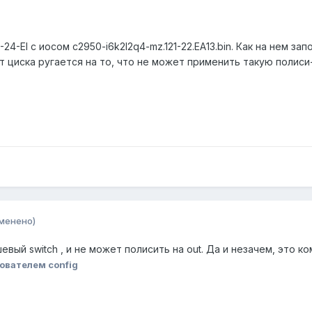
4-EI с иосом c2950-i6k2l2q4-mz.121-22.EA13.bin. Как на нем за
т циска ругается на то, что не может применить такую полис
менено)
евый switch , и не может полисить на out. Да и незачем, это к
ователем config