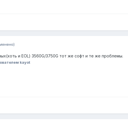
менено)
ьных(хоть и EOL) 3560G/3750G тот же софт и те же проблемы.
ователем kayot