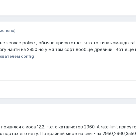
менено)
е service police , обычно присутствет что то типа команды rate
 могу найти на 2950 но у мя там софт вообще древний . Вот еще по
ователем config
 появился с иоса 12.2, т.е. с каталистов 2960. А rate-limit пр
 портах его нету. По крайней мере на свитчах 2950,2960,3550 