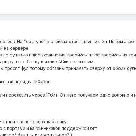
стоек. На “доступе” в стойках стоят длинки и хп. Потом агре
й на сервере.
 по фуллвью плюс украинские префиксы плюс префиксы из точ
аршруты по бгп ну и ихние АСки реанонсим.
ы просят фул потому обязаны принимать сверху от обоих фулы 
акетов порядка 150кppc.
ли перелазить через 1Гбит. От него получаем одно волокно и
 ставить в него сфп+ карточку
о с портами и какой-никакой поддержкой бгп
унипер? бандлы или модульное? )