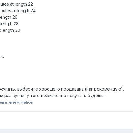
utes at length 22
outes at length 24
 length 26
 length 28
t length 30
ic
окупать, выберите хорошего продавана (наг рекомендую).
ый раз купил, у того пожизненно покупать будешь..
ователем Helios