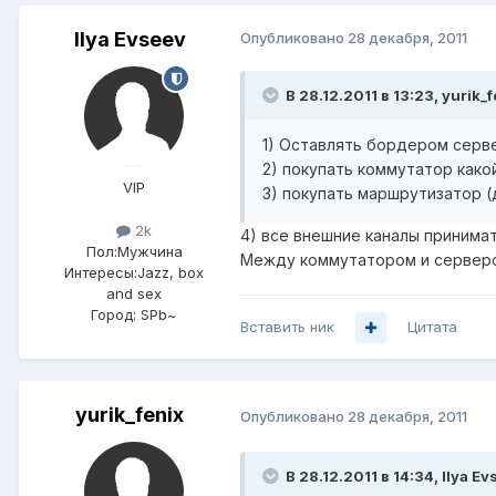
Ilya Evseev
Опубликовано
28 декабря, 2011
В 28.12.2011 в 13:23, yurik_
1) Оставлять бордером серве
2) покупать коммутатор како
VIP
3) покупать маршрутизатор 
2k
4) все внешние каналы принимат
Пол:
Мужчина
Между коммутатором и серверо
Интересы:
Jazz, box
and sex
Город:
SPb~
Вставить ник
Цитата
yurik_fenix
Опубликовано
28 декабря, 2011
В 28.12.2011 в 14:34, Ilya E