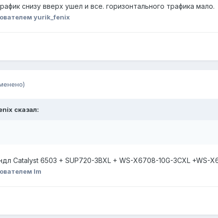
трафик снизу вверх ушел и все. горизонтального трафика мало.
ователем yurik_fenix
менено)
fenix сказал:
андл Catalyst 6503 + SUP720-3BXL + WS-X6708-10G-3CXL +WS-
ователем lm