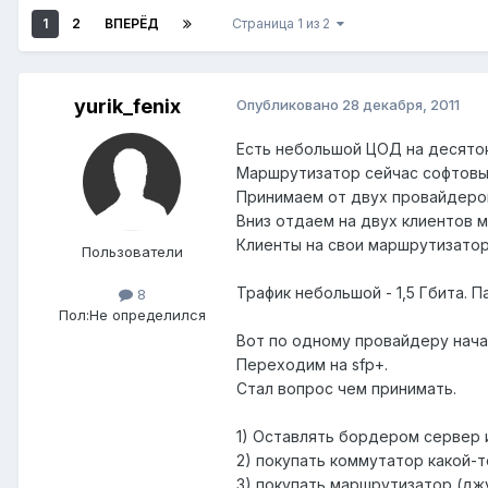
1
2
ВПЕРЁД
Страница 1 из 2
yurik_fenix
Опубликовано
28 декабря, 2011
Есть небольшой ЦОД на десяток 
Маршрутизатор сейчас софтовы
Принимаем от двух провайдеров
Вниз отдаем на двух клиентов м
Клиенты на свои маршрутизатор
Пользователи
Трафик небольшой - 1,5 Гбита. П
8
Пол:
Не определился
Вот по одному провайдеру нача
Переходим на sfp+.
Стал вопрос чем принимать.
1) Оставлять бордером сервер и
2) покупать коммутатор какой-т
3) покупать маршрутизатор (дж