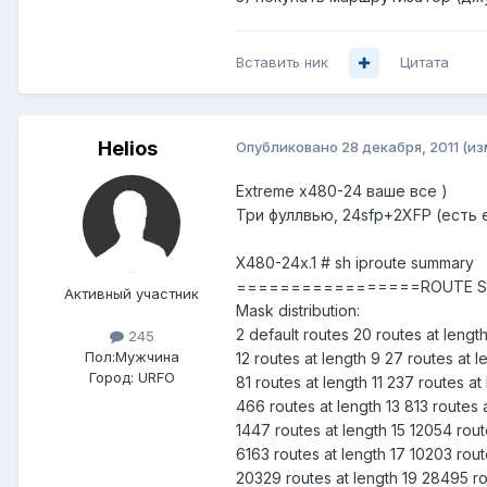
Вставить ник
Цитата
Helios
Опубликовано
28 декабря, 2011
(из
Extreme x480-24 ваше все )
Три фуллвью, 24sfp+2XFP (есть 
X480-24x.1 # sh iproute summary
=================ROUTE 
Активный участник
Mask distribution:
2 default routes 20 routes at lengt
245
Пол:
Мужчина
12 routes at length 9 27 routes at l
Город:
URFO
81 routes at length 11 237 routes at
466 routes at length 13 813 routes 
1447 routes at length 15 12054 rout
6163 routes at length 17 10203 rout
20329 routes at length 19 28495 ro