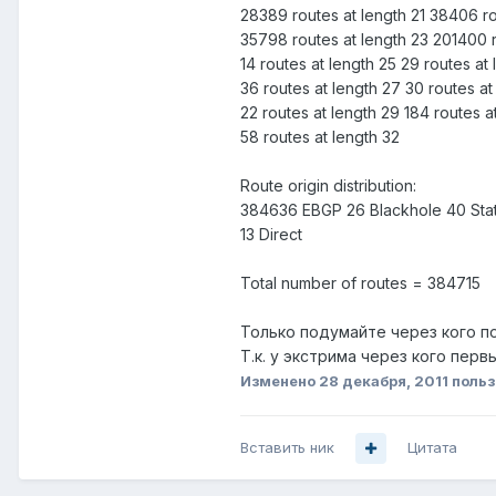
28389 routes at length 21 38406 ro
35798 routes at length 23 201400 r
14 routes at length 25 29 routes at
36 routes at length 27 30 routes at
22 routes at length 29 184 routes a
58 routes at length 32
Route origin distribution:
384636 EBGP 26 Blackhole 40 Stat
13 Direct
Total number of routes = 384715
Только подумайте через кого п
Т.к. у экстрима через кого перв
Изменено
28 декабря, 2011
польз
Вставить ник
Цитата