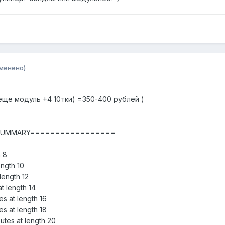
менено)
еще модуль +4 10тки) =350-400 рублей )
SUMMARY=================
h 8
ength 10
 length 12
at length 14
es at length 16
es at length 18
utes at length 20