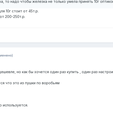
ра, то надо чтобы железка не только умела принять 10г оптико
я 10г стоит от 45т.р.
от 200-250т.р.
менено)
шевле, но как бы хочется один раз купить , один раз настроит
ся что это из пушки по воробьям
о используется.