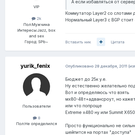
А если избавляться от серве
VIP
Коммутатор Layer2 со слотами дл
2k
Нормальный Layer3 с BGP стоит 
Пол:
Мужчина
Интересы:
Jazz, box
and sex
Город:
SPb~
Вставить ник
Цитата
yurik_fenix
Опубликовано
28 декабря, 2011
(из
Бюджет до 25к у.е.
Ну естественно желательно поде
Вот и определяюсь что взять
мх80-48т+адвансроут, но кажет
или что попроще
Пользователи
Extreme x480 ну или Summit X650
8
Пол:
Не определился
Просто функционально не сильн
шейпится на портах "доступа"