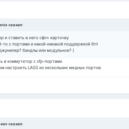
fenix сказал:
р и ставить в него сфп+ карточку
й-то с портами и какой-никакой поддержкой бгп
(джунипер? бандлы или модульное? )
ь в коммутатор с sfp-портами.
м настроить LAGG из нескольких медных портов.
vseev сказал: