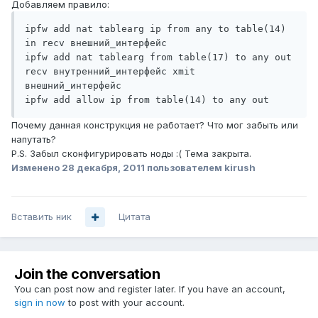
Добавляем правило:
ipfw add nat tablearg ip from any to table(14) 
in recv внешний_интерфейс 

ipfw add nat tablearg from table(17) to any out 
recv внутренний_интерфейс xmit 
внешний_интерфейс 

Почему данная конструкция не работает? Что мог забыть или
напутать?
P.S. Забыл сконфигурировать ноды :( Тема закрыта.
Изменено
28 декабря, 2011
пользователем kirush
Вставить ник
Цитата
Join the conversation
You can post now and register later. If you have an account,
sign in now
to post with your account.