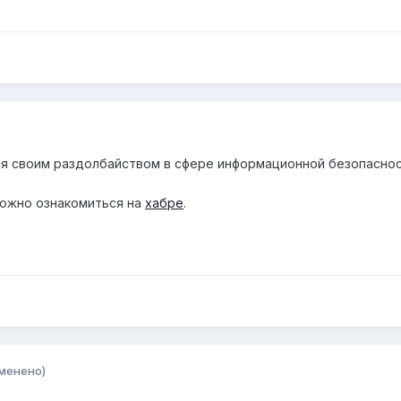
ся своим раздолбайством в сфере информационной безопасно
можно ознакомиться на
хабре
.
менено)