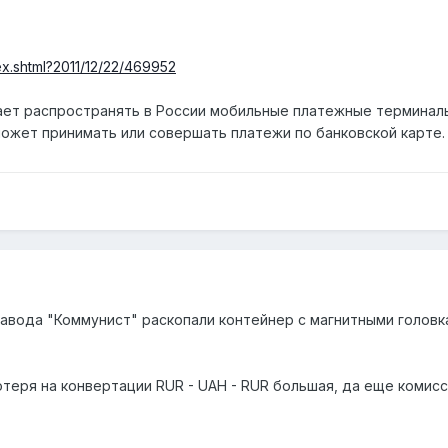
ex.shtml?2011/12/22/469952
ает распространять в России мобильные платежные терминалы
ожет принимать или совершать платежи по банковской карте.
завода "Коммунист" раскопали контейнер с магнитными головк
отеря на конвертации RUR - UAH - RUR большая, да еще комисси