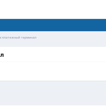
к платежный терминал
ал