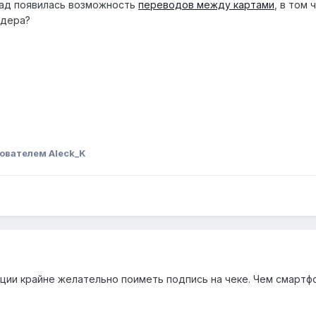
зад появилась возможность
переводов между картами
, в том
идера?
ователем Aleck_K
рации крайне желательно поиметь подпись на чеке. Чем смарт