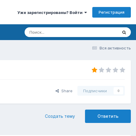
Регистрация
Уже зарегистрированы? Войти
Вся активность
Share
Подписчики
0
Создать тему
Ответить