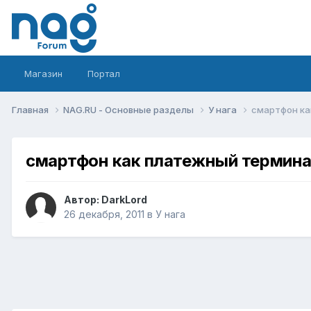
Магазин
Портал
Главная
NAG.RU - Основные разделы
У нага
смартфон ка
смартфон как платежный термин
Автор:
DarkLord
26 декабря, 2011
в
У нага