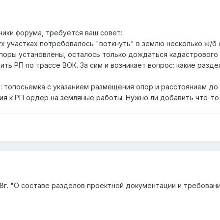
ики форума, требуется ваш совет:
х участках потребовалось "воткнуть" в землю несколько ж/б 
оры установлены, осталось только дождаться кадастрового 
ть РП по трассе ВОК. За сим и возникает вопрос: какие разд
 топосьемка с указанием размещения опор и расстоянием до б
ния к РП ордер на земляные работы. Нужно ли добавить что-т
08г. "О составе разделов проектной документации и требован