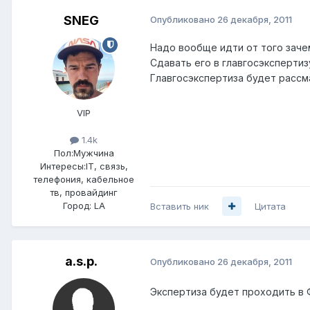
SNEG
Опубликовано
26 декабря, 2011
Надо вообще идти от того заче
Сдавать его в главгосэксперти
Главгосэкспертиза будет рассм
VIP
1.4k
Пол:
Мужчина
Интересы:
IT, связь,
телефония, кабельное
тв, провайдинг
Город:
LA
Вставить ник
Цитата
a.s.p.
Опубликовано
26 декабря, 2011
Экспертиза будет проходить в 