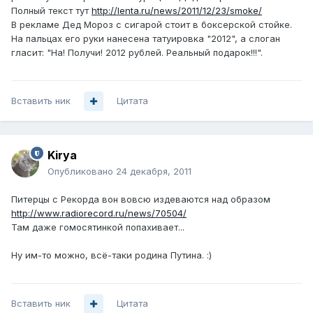
Полный текст тут
http://lenta.ru/news/2011/12/23/smoke/
В рекламе Дед Мороз с сигарой стоит в боксерской стойке.
На пальцах его руки нанесена татуировка "2012", а слоган
гласит: "На! Получи! 2012 рублей. Реальный подарок!!!".
Вставить ник
Цитата
Kirya
Опубликовано
24 декабря, 2011
Питерцы с Рекорда вон вовсю издеваются над образом
http://www.radiorecord.ru/news/70504/
Там даже гомосятинкой попахивает...
Ну им-то можно, всё-таки родина Путина. :)
Вставить ник
Цитата