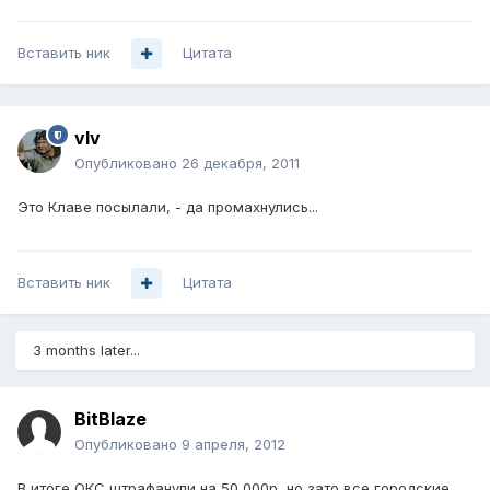
Вставить ник
Цитата
vIv
Опубликовано
26 декабря, 2011
Это Клаве посылали, - да промахнулись...
Вставить ник
Цитата
3 months later...
BitBlaze
Опубликовано
9 апреля, 2012
В итоге ОКС штрафанули на 50 000р, но зато все городские