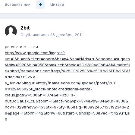
Вставить ник
Цитата
2bit
Опубликовано
26 декабря, 2011
да еще и с----ли
http://www.google.com/imgres?
um=1&hl=en&client=opera&hs=p4i&sa=N&rls=ru&channel=sugges
t&biw=1920&bih=958&tbm=isch&tbnid=2CeWI9VoEo6I4M:&imgrefu
rl=http://hameleons.com/tags/%25EC%25E5%25F8%25EE%25EA/
&docid=szT2NV-
s_JPnPM&imgurl=http://hameleons.com/uploads/posts/2011-
01/1294560250_stock-photo-traditional-santa-
claus.jpg&w=500&h=1074&ei=j1z0Ts-
hCtDqOausxLcB&zoom=1&iact=hc&vpx=374&vpy=84&dur=4336&
hovh=329&hovw=153&tx=97&ty=185&sig=10089245715319234342
9&page=1&tbnh=142&tbnw=66&start=0&ndsp=50&ved=1t:429,r:1,s:
0