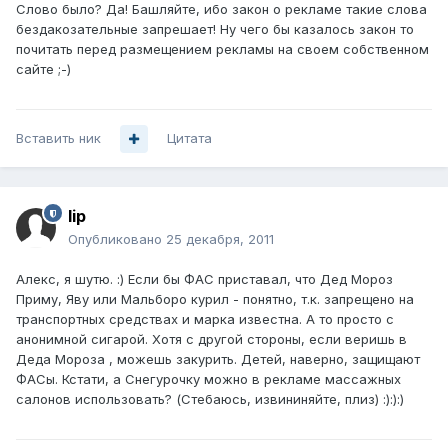
Слово было? Да! Башляйте, ибо закон о рекламе такие слова
бездакозательные запрешает! Ну чего бы казалось закон то
почитать перед размещением рекламы на своем собственном
сайте ;-)
Вставить ник
Цитата
lip
Опубликовано
25 декабря, 2011
Алекс, я шутю. :) Если бы ФАС приставал, что Дед Мороз
Приму, Яву или Мальборо курил - понятно, т.к. запрещено на
транспортных средствах и марка известна. А то просто с
анонимной сигарой. Хотя с другой стороны, если веришь в
Деда Мороза , можешь закурить. Детей, наверно, защищают
ФАСы. Кстати, а Снегурочку можно в рекламе массажных
салонов использовать? (Стебаюсь, извининяйте, плиз) :):):)