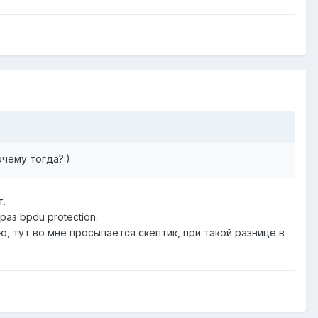
очему тогда?:)
т.
аз bpdu protection.
ю, тут во мне просыпается скептик, при такой разнице в