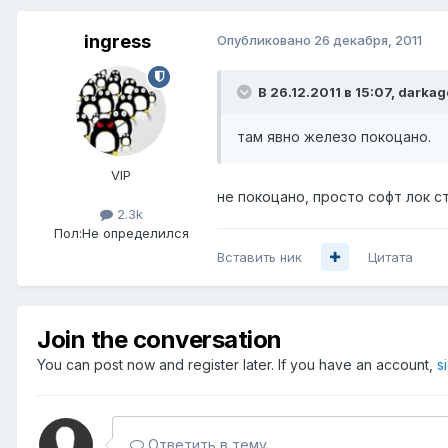
ingress
Опубликовано
26 декабря, 2011
В 26.12.2011 в 15:07, darkag
там явно железо покоцано.
VIP
не покоцано, просто софт лок с
2.3k
Пол:
Не определился
Вставить ник
Цитата
Join the conversation
You can post now and register later. If you have an account,
s
Ответить в тему...