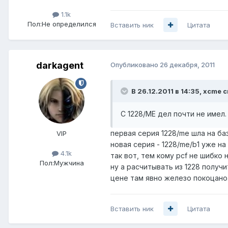
1.1k
Пол:
Не определился
Вставить ник
Цитата
darkagent
Опубликовано
26 декабря, 2011
В 26.12.2011 в 14:35, xcme с
С 1228/МЕ дел почти не имел.
первая серия 1228/me шла на баз
VIP
новая серия - 1228/me/b1 уже на 
4.1k
так вот, тем кому pcf не шибко 
Пол:
Мужчина
ну а расчитывать из 1228 получ
цене там явно железо покоцано
Вставить ник
Цитата