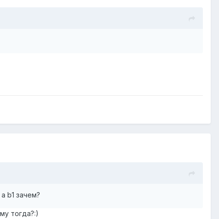
а b1 зачем?
му тогда?:)