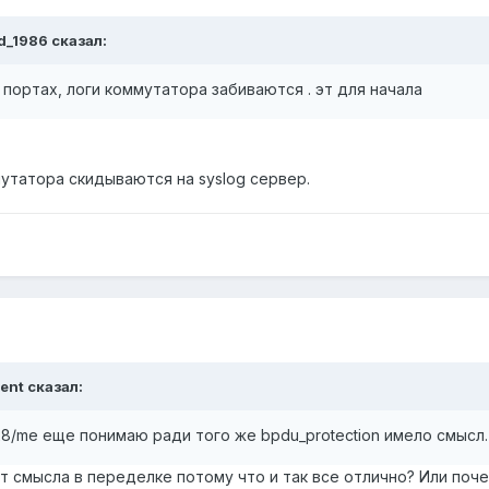
d_1986 сказал:
 портах, логи коммутатора забиваются . эт для начала
мутатора скидываются на syslog сервер.
gent сказал:
28/me еще понимаю ради того же bpdu_protection имело смысл. 
ет смысла в переделке потому что и так все отлично? Или поче