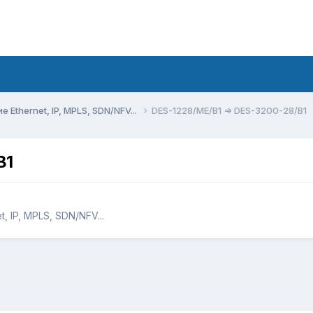
Ethernet, IP, MPLS, SDN/NFV...
DES-1228/ME/B1 => DES-3200-28/B1
B1
 IP, MPLS, SDN/NFV...