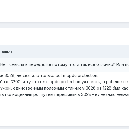
казал:
 Нет смысла в переделке потому что и так все отлично? Или п
е 3028, не хватало только pcf и bpdu protection.
базе 3200, и тут тот же bpdu protection уже есть, а pcf еще не
нужен, единственным полезным отличием 3028 от 1228 был как р
ить полноценный pcf путем перешивки в 3028 - ну незнаю незна
.