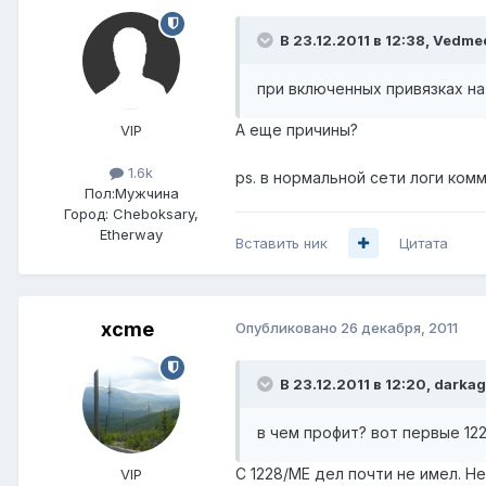
В 23.12.2011 в 12:38, Vedme
при включенных привязках на
А еще причины?
VIP
1.6k
ps. в нормальной сети логи ком
Пол:
Мужчина
Город:
Cheboksary,
Etherway
Вставить ник
Цитата
xcme
Опубликовано
26 декабря, 2011
В 23.12.2011 в 12:20, darka
в чем профит? вот первые 12
С 1228/МЕ дел почти не имел. Н
VIP