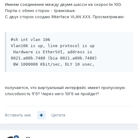
Имеем соединение между двумя шасси на скорости 10G.
Порты с обеих сторон - транковые.
С двух сторон создаю INterface VLAN XXX. Просматриваю:
#sh int vlan 106

Vlan106 is up, line protocol is up

 Hardware is EtherSVI, address is 
0021.a00b.7480 (bia 0021.a00b.7480)

 BW 1000000 Kbit/sec, DLY 10 usec,
получается, что виртуальный интерфейс имеет пропускную
способность 1Гб? Через него 10Гб не пройдет?
Вставить ник
Цитата