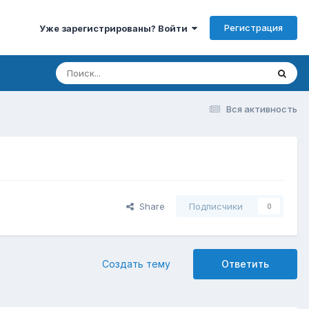
Регистрация
Уже зарегистрированы? Войти
Вся активность
Share
Подписчики
0
Создать тему
Ответить