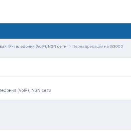
ая, IP-телефония (VoIP), NGN сети
Переадресация на Si3000
лефония (VoIP), NGN сети