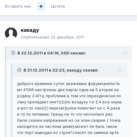
Вставить ник
Цитата
какаду
Опубликовано
22 декабря, 2011
В 22.12.2011 в 04:16, SSD сказал:
В 21.12.2011 в 22:23, какаду сказал:
доброго времени суток уважемые форумчане!есть
мт 411AR настроены две карты одна на 5 вторая на
рздачу 2.4Ггц. проблема в том что переодически по
лану пропадает инет(((((по воздуху т.е 2.4 все норм,
а вот по лан(((( перезагрузка помогает но с 4 раза
и то по питанию. Грешу на то что несколько раз
были скачки напряжения из-за элек.сварки ( точка
находится на частном доме).может ли быть такое
что порт выведен из строя?спасет ли замена орта