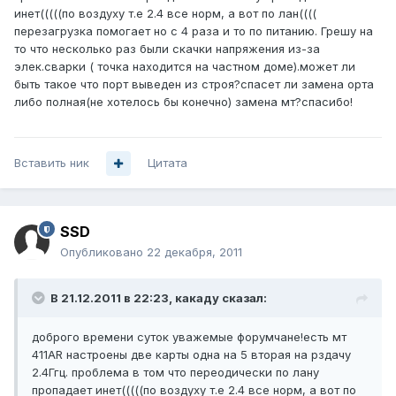
инет(((((по воздуху т.е 2.4 все норм, а вот по лан((((
перезагрузка помогает но с 4 раза и то по питанию. Грешу на
то что несколько раз были скачки напряжения из-за
элек.сварки ( точка находится на частном доме).может ли
быть такое что порт выведен из строя?спасет ли замена орта
либо полная(не хотелось бы конечно) замена мт?спасибо!
Вставить ник
Цитата
SSD
Опубликовано
22 декабря, 2011
В 21.12.2011 в 22:23, какаду сказал:
доброго времени суток уважемые форумчане!есть мт
411AR настроены две карты одна на 5 вторая на рздачу
2.4Ггц. проблема в том что переодически по лану
пропадает инет(((((по воздуху т.е 2.4 все норм, а вот по