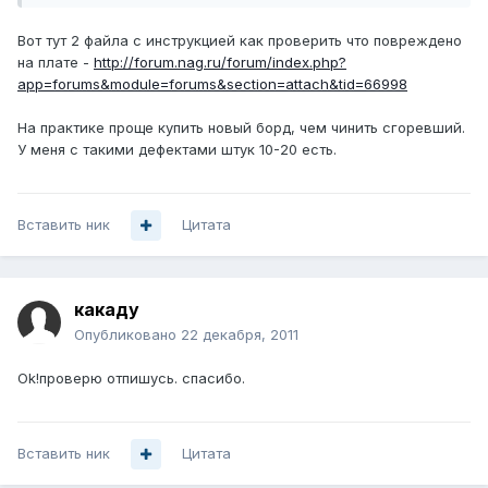
Вот тут 2 файла с инструкцией как проверить что повреждено
на плате -
http://forum.nag.ru/forum/index.php?
app=forums&module=forums&section=attach&tid=66998
На практике проще купить новый борд, чем чинить сгоревший.
У меня с такими дефектами штук 10-20 есть.
Вставить ник
Цитата
какаду
Опубликовано
22 декабря, 2011
Ok!проверю отпишусь. спасибо.
Вставить ник
Цитата