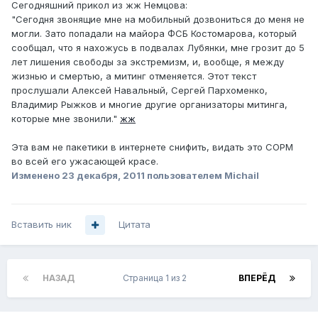
Сегодняшний прикол из жж Немцова:
"Сегодня звонящие мне на мобильный дозвониться до меня не
могли. Зато попадали на майора ФСБ Костомарова, который
сообщал, что я нахожусь в подвалах Лубянки, мне грозит до 5
лет лишения свободы за экстремизм, и, вообще, я между
жизнью и смертью, а митинг отменяется. Этот текст
прослушали Алексей Навальный, Сергей Пархоменко,
Владимир Рыжков и многие другие организаторы митинга,
которые мне звонили."
жж
Эта вам не пакетики в интернете снифить, видать это СОРМ
во всей его ужасающей красе.
Изменено
23 декабря, 2011
пользователем Michail
Вставить ник
Цитата
НАЗАД
Страница 1 из 2
ВПЕРЁД