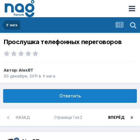
У нага
Прослушка телефонных переговоров
Автор:
AlexBT
20 декабря, 2011
в
У нага
Ответить
НАЗАД
Страница 1 из 2
ВПЕРЁД