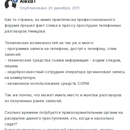
AlexBT
Опубликовано
20 декабря, 2011
Как то странно, но мимо практически профессионального
форума прошел факт слива в прессу прослушки телефонных
разговоров Немцова.
Технических возможностей не так уж и много:
- программа записи на телефоне, доступ к телефону, слив
записей;
- технические средства съема информации - ездим следом,
пишем;
- недобросовестный сотрудник оператора организовал запись
на коммутаторе;
- незаконное использование средств СОРМ.
Так же понтно, что может иметь место и монтаж разговоров
из полученных ранее записей.
Сколько времени потрбуется правоохранительным органм на
раскрытие данного преступления, кто, когда и насколько
сядет?
Будет ли привлечен к уголовной ответсвенности, уволен