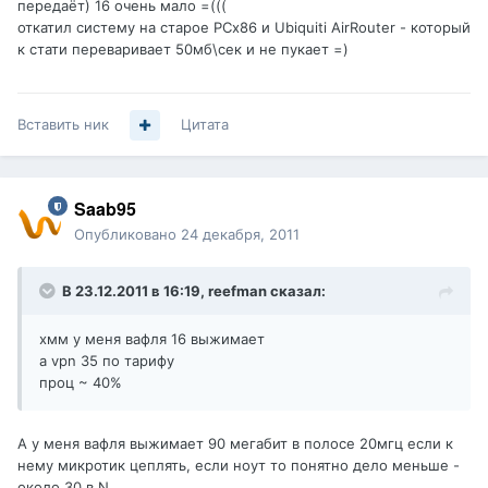
передаёт) 16 очень мало =(((
откатил систему на старое PCx86 и Ubiquiti AirRouter - который
к стати переваривает 50мб\сек и не пукает =)
Вставить ник
Цитата
Saab95
Опубликовано
24 декабря, 2011
В 23.12.2011 в 16:19, reefman сказал:
хмм у меня вафля 16 выжимает
а vpn 35 по тарифу
проц ~ 40%
А у меня вафля выжимает 90 мегабит в полосе 20мгц если к
нему микротик цеплять, если ноут то понятно дело меньше -
около 30 в N.