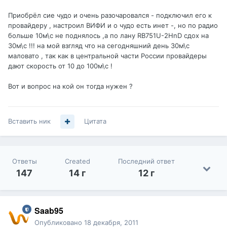
Приобрёл сие чудо и очень разочаровался - подключил его к
провайдеру , настроил ВИФИ и о чудо есть инет -, но по радио
больше 10м\с не поднялось ,а по лану RB751U-2HnD сдох на
30м\с !!! на мой взгляд что на сегодняшний день 30м\с
маловато , так как в центральной части России провайдеры
дают скорость от 10 до 100м\с !
Вот и вопрос на кой он тогда нужен ?
Вставить ник
Цитата
Ответы
Created
Последний ответ
147
14 г
12 г
Saab95
Опубликовано
18 декабря, 2011