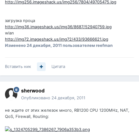
http://img256.imageshack.us/img256/7804/49705475.jpg
загрузка проца
http://img36.imageshack.us/img36/8687/52940759.jpg
wlan
http://img72.imageshack.us/img72/433/93666621.jpg
Изменено
24 декабря, 2011
пользователем reefman
Вставить ник
Цитата
sherwood
Опубликовано
24 декабря, 2011
не ждите от этих железок много, RB1200 CPU 1200MHz, NAT,
QoS, Firewall, Routing: