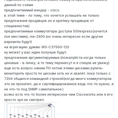
данной по схеме
предпочитаемый вендор - cisco.
в этой теме - по тому, что хочется услышать не только
предложения продавцов но и критику продавцов от
специалистов)
предпочитаемые коммутаторы доступа 500express(хочется
пое местами), me-2400.(но очень интересно если другие
варианты будут)
на агрегацию думаю WS-C3750G-12S
ну может у вас идеи получше будут.
предложения аргументируемые.(пожалуйста когда только
ценовые - в личку, а то тему перенесут и я спецов не увижу)
еще есть вопрос каким ПО потом этими цисками рулить-
мониторить просто по цискам хоть их и хвалят. пока только с
7204 общался командной строкой(когда много коммутаторов
это не прокатит, да и сертифицированное ведь что-то нужно, а
не что-то под SNMP самопальное.)
всяко есть что-то более интересное чем Ciscoworks или я его
просто зря не смотрел.