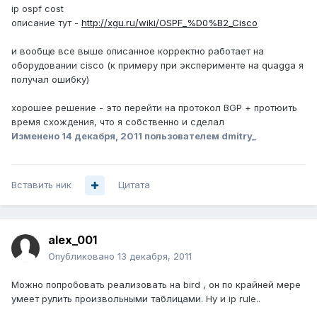
ip ospf cost
описание тут -
http://xgu.ru/wiki/OSPF_%D0%B2_Cisco
и вообще все выше описанное корректно работает на
оборудовании cisco (к примеру при эксперименте на quagga я
получал ошибку)
хорошее решение - это перейти на протокол BGP + протюить
время схождения, что я собственно и сделал
Изменено
14 декабря, 2011
пользователем dmitry_
Вставить ник
Цитата
alex_001
Опубликовано
13 декабря, 2011
Можно попробовать реализовать на bird , он по крайней мере
умеет рулить произвольными таблицами. Ну и ip rule..