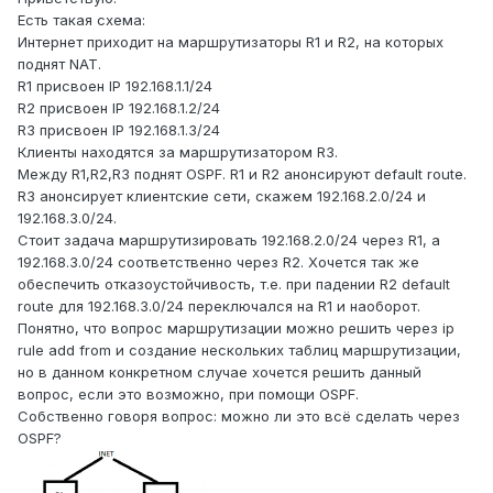
Есть такая схема:
Интернет приходит на маршрутизаторы R1 и R2, на которых
поднят NAT.
R1 присвоен IP 192.168.1.1/24
R2 присвоен IP 192.168.1.2/24
R3 присвоен IP 192.168.1.3/24
Клиенты находятся за маршрутизатором R3.
Между R1,R2,R3 поднят OSPF. R1 и R2 анонсируют default route.
R3 анонсирует клиентские сети, скажем 192.168.2.0/24 и
192.168.3.0/24.
Стоит задача маршрутизировать 192.168.2.0/24 через R1, а
192.168.3.0/24 соответственно через R2. Хочется так же
обеспечить отказоустойчивость, т.е. при падении R2 default
route для 192.168.3.0/24 переключался на R1 и наоборот.
Понятно, что вопрос маршрутизации можно решить через ip
rule add from и создание нескольких таблиц маршрутизации,
но в данном конкретном случае хочется решить данный
вопрос, если это возможно, при помощи OSPF.
Собственно говоря вопрос: можно ли это всё сделать через
OSPF?