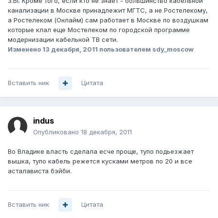
З.Ы. Кроме того, если кто не знает - большинство кабельной
канализации в Москве принадлежит МГТС, а не Ростелекому,
а Ростелеком (Онлайм) сам работает в Москве по воздушкам
которые клал еще Мостелеком по городской программе
модернизации кабельной ТВ сети.
Изменено
13 декабря, 2011
пользователем sdy_moscow
Вставить ник
Цитата
indus
Опубликовано
18 декабря, 2011
Во Владике власть сделала есче проще, тупо подьезжает
вышка, тупо кабель режется кусками метров по 20 и все
асталависта бэйби.
Вставить ник
Цитата