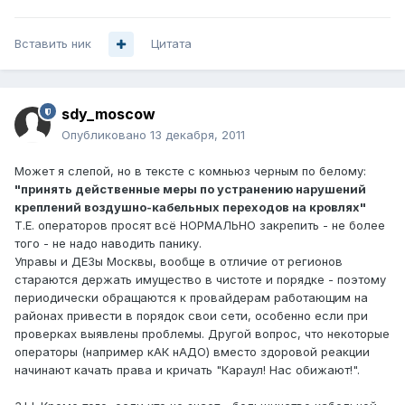
Вставить ник
Цитата
sdy_moscow
Опубликовано
13 декабря, 2011
Может я слепой, но в тексте с комньюз черным по белому:
"принять действенные меры по устранению нарушений
креплений воздушно-кабельных переходов на кровлях"
Т.Е. операторов просят всё НОРМАЛЬНО закрепить - не более
того - не надо наводить панику.
Управы и ДЕЗы Москвы, вообще в отличие от регионов
стараются держать имущество в чистоте и порядке - поэтому
периодически обращаются к провайдерам работающим на
районах привести в порядок свои сети, особенно если при
проверках выявлены проблемы. Другой вопрос, что некоторые
операторы (например кАК нАДО) вместо здоровой реакции
начинают качать права и кричать "Караул! Нас обижают!".