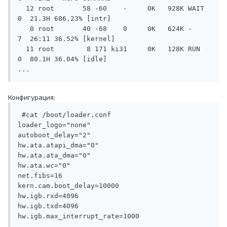
  12 root       58 -60    -     0K   928K WAIT    
0  21.3H 686.23% [intr]

   0 root       40 -68    0     0K   624K -       
7  26:11 36.52% [kernel]

  11 root        8 171 ki31     0K   128K RUN     
0  80.1H 36.04% [idle]

Конфигурация:
 #cat /boot/loader.conf

loader_logo="none"        

autoboot_delay="2"        

hw.ata.atapi_dma="0"      

hw.ata.ata_dma="0"        

hw.ata.wc="0"            

net.fibs=16               

kern.cam.boot_delay=10000 

hw.igb.rxd=4096

hw.igb.txd=4096
