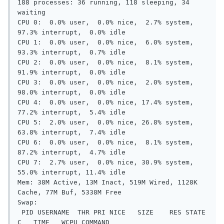
188 processes: 36 running, 118 sleeping, 34 
waiting

CPU 0:  0.0% user,  0.0% nice,  2.7% system, 
97.3% interrupt,  0.0% idle

CPU 1:  0.0% user,  0.0% nice,  6.0% system, 
93.3% interrupt,  0.7% idle

CPU 2:  0.0% user,  0.0% nice,  8.1% system, 
91.9% interrupt,  0.0% idle

CPU 3:  0.0% user,  0.0% nice,  2.0% system, 
98.0% interrupt,  0.0% idle

CPU 4:  0.0% user,  0.0% nice, 17.4% system, 
77.2% interrupt,  5.4% idle

CPU 5:  2.0% user,  0.0% nice, 26.8% system, 
63.8% interrupt,  7.4% idle

CPU 6:  0.0% user,  0.0% nice,  8.1% system, 
87.2% interrupt,  4.7% idle

CPU 7:  2.7% user,  0.0% nice, 30.9% system, 
55.0% interrupt, 11.4% idle

Mem: 38M Active, 13M Inact, 519M Wired, 1128K 
Cache, 77M Buf, 5338M Free

Swap:

 PID USERNAME  THR PRI NICE   SIZE    RES STATE   
C   TIME   WCPU COMMAND
