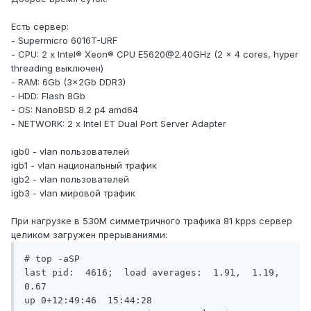
Есть сервер:
- Supermicro 6016T-URF
- CPU: 2 x Intel® Xeon® CPU E5620@2.40GHz (2 x 4 cores, hyper
threading выключен)
- RAM: 6Gb (3x2Gb DDR3)
- HDD: Flash 8Gb
- OS: NanoBSD 8.2 p4 amd64
- NETWORK: 2 x Intel ET Dual Port Server Adapter
igb0 - vlan пользователей
igb1 - vlan национальный трафик
igb2 - vlan пользователей
igb3 - vlan мировой трафик
При нагрузке в 530M симметричного трафика 81 kpps сервер
целиком загружен прерываниями:
# top -aSP

last pid:  4616;  load averages:  1.91,  1.19,  
0.67                                                                                                                                                                                                                                                 
up 0+12:49:46  15:44:28
