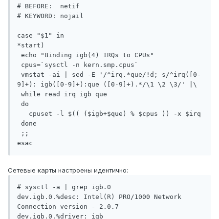
# BEFORE:  netif

# KEYWORD: nojail

case "$1" in

*start)

 echo "Binding igb(4) IRQs to CPUs"

 cpus=`sysctl -n kern.smp.cpus`

 vmstat -ai | sed -E '/^irq.*que/!d; s/^irq([0-
9]+): igb([0-9]+):que ([0-9]+).*/\1 \2 \3/' |\

 while read irq igb que

 do

   cpuset -l $(( ($igb+$que) % $cpus )) -x $irq

 done

 ;;

Сетевые карты настроены идентично:
# sysctl -a | grep igb.0

dev.igb.0.%desc: Intel(R) PRO/1000 Network 
Connection version - 2.0.7

dev.igb.0.%driver: igb
