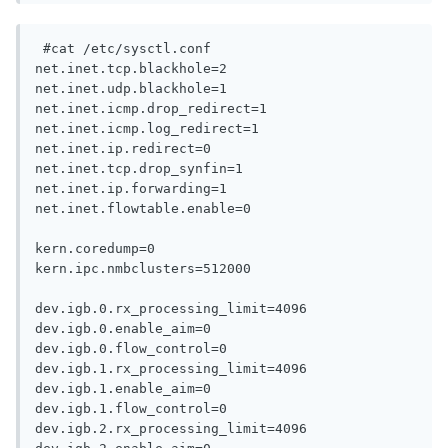
 #cat /etc/sysctl.conf

net.inet.tcp.blackhole=2

net.inet.udp.blackhole=1

net.inet.icmp.drop_redirect=1

net.inet.icmp.log_redirect=1

net.inet.ip.redirect=0

net.inet.tcp.drop_synfin=1

net.inet.ip.forwarding=1

net.inet.flowtable.enable=0

kern.coredump=0

kern.ipc.nmbclusters=512000

dev.igb.0.rx_processing_limit=4096

dev.igb.0.enable_aim=0

dev.igb.0.flow_control=0

dev.igb.1.rx_processing_limit=4096

dev.igb.1.enable_aim=0

dev.igb.1.flow_control=0

dev.igb.2.rx_processing_limit=4096
