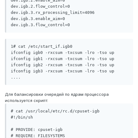
dev.igb.2.enable_aim=0

dev.igb.2.flow_control=0

dev.igb.3.rx_processing_limit=4096

dev.igb.3.enable_aim=0

1# cat /etc/start_if.igb0 

ifconfig igb0 -rxcsum -txcsum -lro -tso up

ifconfig igb1 -rxcsum -txcsum -lro -tso up

ifconfig igb2 -rxcsum -txcsum -lro -tso up

ifconfig igb3 -rxcsum -txcsum -lro -tso up

Для балансировки очередей по ядрам процессора
используется скрипт:
# cat /usr/local/etc/rc.d/cpuset-igb

#!/bin/sh

# PROVIDE: cpuset-igb

# REQUIRE: FILESYSTEMS
