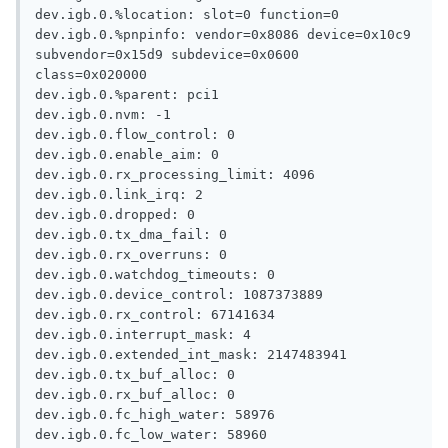
dev.igb.0.%location: slot=0 function=0

dev.igb.0.%pnpinfo: vendor=0x8086 device=0x10c9 
subvendor=0x15d9 subdevice=0x0600 
class=0x020000

dev.igb.0.%parent: pci1

dev.igb.0.nvm: -1

dev.igb.0.flow_control: 0

dev.igb.0.enable_aim: 0

dev.igb.0.rx_processing_limit: 4096

dev.igb.0.link_irq: 2

dev.igb.0.dropped: 0

dev.igb.0.tx_dma_fail: 0

dev.igb.0.rx_overruns: 0

dev.igb.0.watchdog_timeouts: 0

dev.igb.0.device_control: 1087373889

dev.igb.0.rx_control: 67141634

dev.igb.0.interrupt_mask: 4

dev.igb.0.extended_int_mask: 2147483941

dev.igb.0.tx_buf_alloc: 0

dev.igb.0.rx_buf_alloc: 0

dev.igb.0.fc_high_water: 58976

dev.igb.0.fc_low_water: 58960
