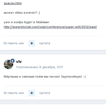
spaces.html
может xMax взлетит? ;)
уже и конфа будет в Майами:
http://www.tmcnet.com/voip/conference/super-wifi/2012/east/
Вставить ник
Цитата
vIv
Опубликовано
8 декабря, 2011
Мёртвым и смелым поём мы песню! Заупокойную! ;-)
Вставить ник
Цитата