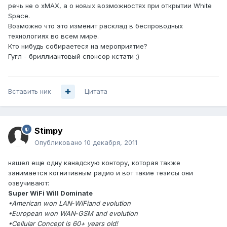
речь не о xMAX, а о новых возможностях при открытии White
Space.
Возможно что это изменит расклад в беспроводных
технологиях во всем мире.
Кто нибудь собираетеся на мероприятие?
Гугл - бриллиантовый спонсор кстати ;)
Вставить ник
Цитата
Stimpy
Опубликовано
10 декабря, 2011
нашел еще одну канадскую контору, которая также
занимается когнитивным радио и вот такие тезисы они
озвучивают:
Super WiFi Will Dominate
•American won LAN‐WiFiand evolution
•European won WAN‐GSM and evolution
•Cellular Concept is 60+ years old!