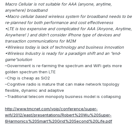
Macro Cellular is not suitable for AAA (anyone, anytime,
anywhere) broadband
•Macro cellular based wireless system for broadband needs to be
re‐planned for both performance and cost effectiveness
•LTE is too expensive and complicated for AAA (Anyone, Anytime,
Anywhere! ) and didn’t consider iPhone type of devices and
transaction communications for M2M
•Wireless today is lack of technology and business innovation
•Wireless Industry is ready for a paradigm shift and an “end‐
game”solution
–Government is re‐farming the spectrum and WiFi gets more
golden spectrum then LTE
–Chip is cheap as SiO2
–Cognitive radio is mature that can make network topology
flexible, dynamic and adaptive
–Traditional telecom monopoly business model is collapsing
http://www.tmcnet.com/voip/conference/super-
wifi/2012/east/presentations/Robert%20Wu%20Super-
6Harmonics%20Smart%20Grid%20Second%20Life.pdf