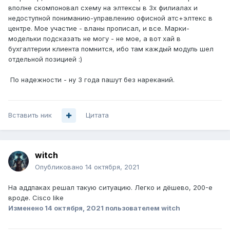
вполне скомпоновал схему на элтексы в 3х филиалах и
недоступной пониманию-управлению офисной атс+элтекс в
центре. Мое участие - вланы прописал, и все. Марки-
модельки подсказать не могу - не мое, а вот хай в
бухгалтерии клиента помнится, ибо там каждый модуль шел
отдельной позицией
:)
По надежности - ну 3 года пашут без нареканий.
Вставить ник
Цитата
witch
Опубликовано
14 октября, 2021
На аддпаках решал такую ситуацию. Легко и дёшево, 200-e
вроде. Cisco like
Изменено
14 октября, 2021
пользователем witch