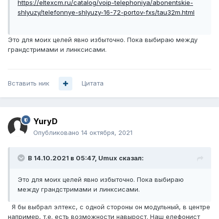
https://eltexcm.ru/catalog/voip-telephoniya/abonentskie-
shlyuzy/telefonnye-shlyuzy-16-72-portov-fxs/tau32m.html
Это для моих целей явно избыточно. Пока выбираю между
грандстримами и линксисами.
Вставить ник
Цитата
YuryD
Опубликовано
14 октября, 2021
В 14.10.2021 в 05:47,
Umux
сказал:
Это для моих целей явно избыточно. Пока выбираю
между грандстримами и линксисами.
Я бы выбрал элтекс, с одной стороны он модульный, в центре
например, т.е. есть возможности навырост. Наш елефонист