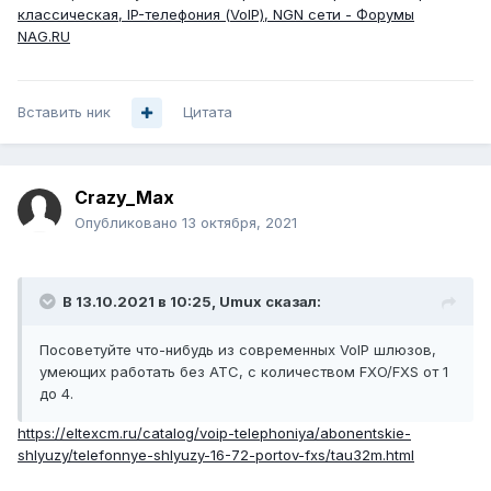
классическая, IP-телефония (VoIP), NGN сети - Форумы
NAG.RU
Вставить ник
Цитата
Crazy_Max
Опубликовано
13 октября, 2021
В 13.10.2021 в 10:25,
Umux
сказал:
Посоветуйте что-нибудь из современных VoIP шлюзов,
умеющих работать без АТС, с количеством FXO/FXS от 1
до 4.
https://eltexcm.ru/catalog/voip-telephoniya/abonentskie-
shlyuzy/telefonnye-shlyuzy-16-72-portov-fxs/tau32m.html