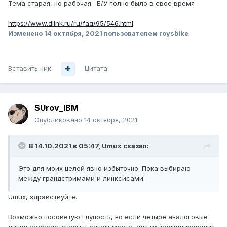
Тема старая, но рабочая. Б/У полно было в свое время
путаю), а с другой - 8 SIP телефонов?
https://www.dlink.ru/ru/faq/95/546.html
Изменено
14 октября, 2021
пользователем roysbike
Вставить ник
Цитата
SUrov_IBM
Опубликовано
14 октября, 2021
В 14.10.2021 в 05:47,
Umux
сказал:
Это для моих целе
й явно избыточно. Пока выбираю
между грандстримами и линксисами.
Umux, здравствуйте.
Возможно посоветую глупость, но если четыре аналоговые