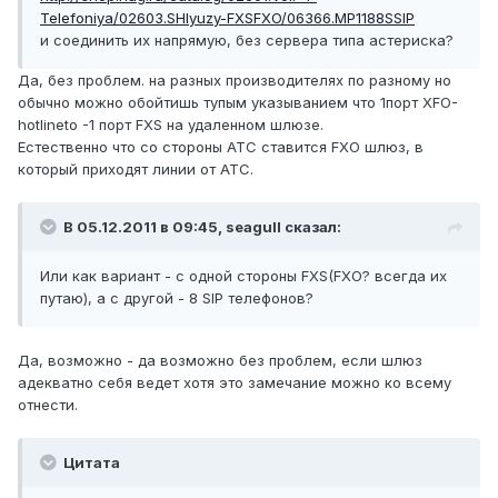
Telefoniya/02603.SHlyuzy-FXSFXO/06366.MP1188SSIP
и соединить их напрямую, без сервера типа астериска?
Да, без проблем. на разных производителях по разному но
обычно можно обойтишь тупым указыванием что 1порт XFO-
hotlineto -1 порт FXS на удаленном шлюзе.
Естественно что со стороны АТС ставится FXO шлюз, в
который приходят линии от АТС.
В 05.12.2011 в 09:45, seagull сказал:
Или как вариант - с одной стороны FXS(FXO? всегда их
путаю), а с другой - 8 SIP телефонов?
Да, возможно - да возможно без проблем, если шлюз
адекватно себя ведет хотя это замечание можно ко всему
отнести.
Цитата