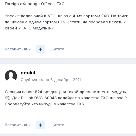
Foreign eXchange Office - FXO
2neokit: подключай к АТС шлюз с 4-мя портами FXO. На точки
по шлюзу с одним портом FXS. Кстати, не пробовал искать к
своей УПАТС модуль IP?
Вставить ник
Цитата
neokit
Опубликовано
6 декабря, 2011
Станция панас 824 врядли для такой древности есть модуль
IP)) Дак D-Link DVG-6004S подойдёт в качестве FXO шлюза ?
Посоветуйте что нибудь в качестве FXS
Вставить ник
Цитата