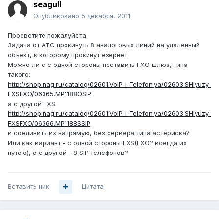
seagull
Опубликовано
5 декабря, 2011
Просветите пожалуйста.
Задача от АТС прокинуть 8 аналоговых линий на удаленный
объект, к которому прокинут езернет.
Можно ли c с одной стороны поставить FXO шлюз, типа
такого:
http://shop.nag.ru/catalog/02601.VoIP-i-Telefoniya/02603.SHlyuzy-
FXSFXO/06365.MP1188OSIP
а с другой FXS:
http://shop.nag.ru/catalog/02601.VoIP-i-Telefoniya/02603.SHlyuzy-
FXSFXO/06366.MP1188SSIP
и соединить их напрямую, без сервера типа астериска?
Или как вариант - с одной стороны FXS(FXO? всегда их
путаю), а с другой - 8 SIP телефонов?
Вставить ник
Цитата