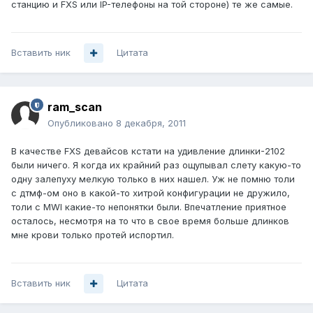
станцию и FXS или IP-телефоны на той стороне) те же самые.
Вставить ник
Цитата
ram_scan
Опубликовано
8 декабря, 2011
В качестве FXS девайсов кстати на удивление длинки-2102
были ничего. Я когда их крайний раз ощупывал слету какую-то
одну залепуху мелкую только в них нашел. Уж не помню толи
с дтмф-ом оно в какой-то хитрой конфигурации не дружило,
толи с MWI какие-то непонятки были. Впечатление приятное
осталось, несмотря на то что в свое время больше длинков
мне крови только протей испортил.
Вставить ник
Цитата