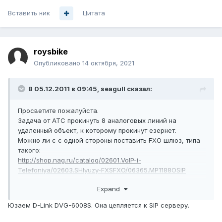
Вставить ник
Цитата
roysbike
Опубликовано
14 октября, 2021
В 05.12.2011 в 09:45,
seagull
сказал:
Просветите пожалуйста.
Задача от АТС прокинуть 8 аналоговых линий на
удаленный объект, к которому прокинут езернет.
Можно ли c с одной стороны поставить FXO шлюз, типа
такого:
http://shop.nag.ru/catalog/02601.VoIP-i-
Telefoniya/02603.SHlyuzy-FXSFXO/06365.MP1188OSIP
а с другой FXS:
Expand
http://shop.nag.ru/catalog/02601.VoIP-i-
Telefoniya/02603.SHlyuzy-FXSFXO/06366.MP1188SSIP
Юзаем D-Link DVG-6008S. Она цепляется к SIP серверу.
и соединить их напрямую, без сервера типа астериска?
Или как вариант - с одной стороны FXS(FXO? всегда их