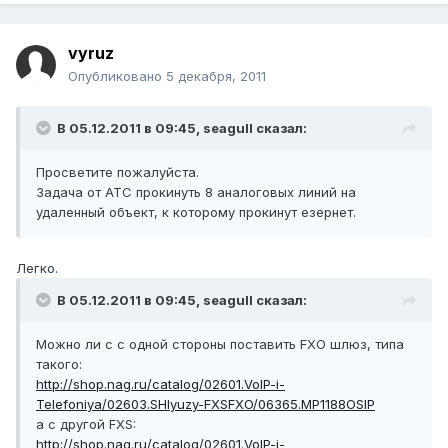
vyruz
Опубликовано
5 декабря, 2011
В 05.12.2011 в 09:45, seagull сказал:
Просветите пожалуйста.
Задача от АТС прокинуть 8 аналоговых линий на
удаленный объект, к которому прокинут езернет.
Легко.
В 05.12.2011 в 09:45, seagull сказал:
Можно ли c с одной стороны поставить FXO шлюз, типа
такого:
http://shop.nag.ru/catalog/02601.VoIP-i-
Telefoniya/02603.SHlyuzy-FXSFXO/06365.MP1188OSIP
а с другой FXS:
http://shop.nag.ru/catalog/02601.VoIP-i-