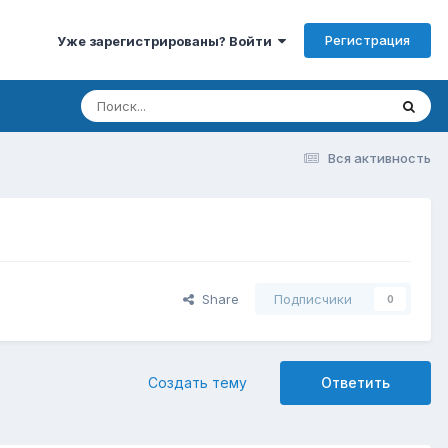
Регистрация
Уже зарегистрированы? Войти
Вся активность
Share
Подписчики
0
Создать тему
Ответить