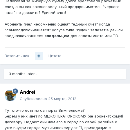
Налоговая за мизерную сумму долга арестовала расчетный
счет, а вы как законопослушный предприниматель "черного
нала" не держите? Единый счет!
Абоненты пчёл несомненно оценят "единый счет" когда
"самоподключившаяся" услуга типа "гудок" залезет в деньги
предназначавшиеся
владельцем
для оплаты инета или ТВ.
Вставить ник
Цитата
3 months later...
Andrei
Опубликовано
25 марта, 2012
Тут кто-то есть из саппорта Вымпелкома?
Берем у них инет по МЕЖОПЕРАТОРСКОМУ (не абонентскому!)
договору. Подают они нам его в город по своей релейке и
уже внутри города мультиплексируют Е1, приходящие с