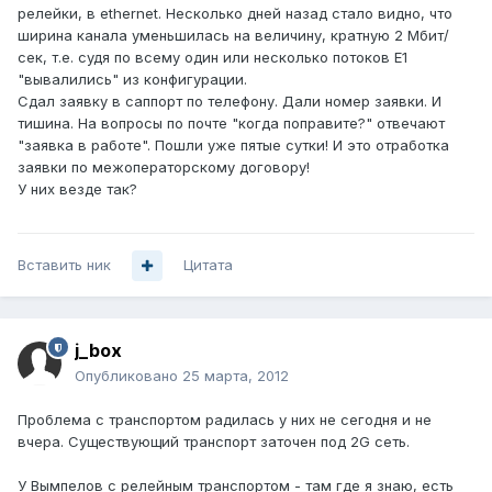
релейки, в ethernet. Несколько дней назад стало видно, что
ширина канала уменьшилась на величину, кратную 2 Мбит/
сек, т.е. судя по всему один или несколько потоков Е1
"вывалились" из конфигурации.
Сдал заявку в саппорт по телефону. Дали номер заявки. И
тишина. На вопросы по почте "когда поправите?" отвечают
"заявка в работе". Пошли уже пятые сутки! И это отработка
заявки по межоператорскому договору!
У них везде так?
Вставить ник
Цитата
j_box
Опубликовано
25 марта, 2012
Проблема с транспортом радилась у них не сегодня и не
вчера. Существующий транспорт заточен под 2G сеть.
У Вымпелов с релейным транспортом - там где я знаю, есть