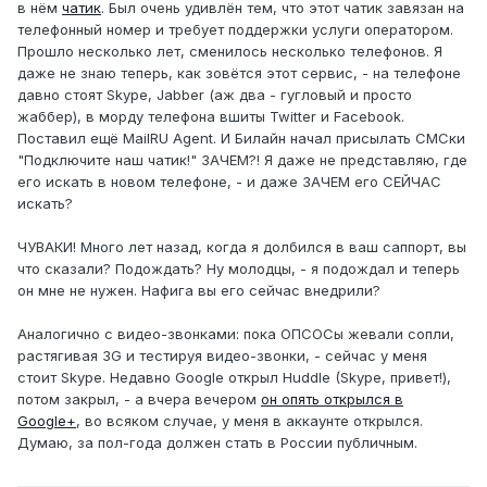
в нём
чатик
. Был очень удивлён тем, что этот чатик завязан на
телефонный номер и требует поддержки услуги оператором.
Прошло несколько лет, сменилось несколько телефонов. Я
даже не знаю теперь, как зовётся этот сервис, - на телефоне
давно стоят Skype, Jabber (аж два - гугловый и просто
жаббер), в морду телефона вшиты Twitter и Facebook.
Поставил ещё MailRU Agent. И Билайн начал присылать СМСки
"Подключите наш чатик!" ЗАЧЕМ?! Я даже не представляю, где
его искать в новом телефоне, - и даже ЗАЧЕМ его СЕЙЧАС
искать?
ЧУВАКИ! Много лет назад, когда я долбился в ваш саппорт, вы
что сказали? Подождать? Ну молодцы, - я подождал и теперь
он мне не нужен. Нафига вы его сейчас внедрили?
Аналогично с видео-звонками: пока ОПСОСы жевали сопли,
растягивая 3G и тестируя видео-звонки, - сейчас у меня
стоит Skype. Недавно Google открыл Huddle (Skype, привет!),
потом закрыл, - а вчера вечером
он опять открылся в
Google+
, во всяком случае, у меня в аккаунте открылся.
Думаю, за пол-года должен стать в России публичным.