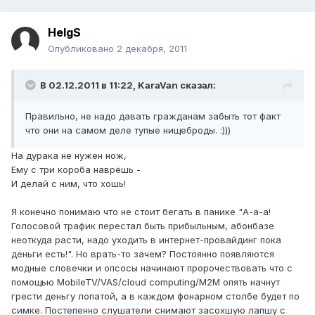
HelgS
Опубликовано
2 декабря, 2011
В 02.12.2011 в 11:22, KaraVan сказал:
Правильно, не надо давать гражданам забыть тот факт
что они на самом деле тупые нищеброды. :)))
На дурака не нужен нож,
Ему с три короба наврёшь -
И делай с ним, что хошь!
Я конечно понимаю что не стоит бегать в панике "А-а-а!
Голосовой трафик перестал быть прибыльным, абонбазе
неоткуда расти, надо уходить в интернет-провайдинг пока
деньги есть!". Но врать-то зачем? Постоянно появляются
модные словечки и опсосы начинают пророчествовать что с
помощью MobileTV/VAS/cloud computing/M2M опять начнут
грести деньгу лопатой, а в каждом фонарном столбе будет по
симке. Постепенно слушатели снимают засохшую лапшу с