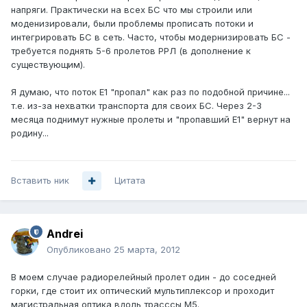
напряги. Практически на всех БС что мы строили или
моденизировали, были проблемы прописать потоки и
интегрировать БС в сеть. Часто, чтобы модернизировать БС -
требуется поднять 5-6 пролетов РРЛ (в дополнение к
существующим).
Я думаю, что поток Е1 "пропал" как раз по подобной причине...
т.е. из-за нехватки транспорта для своих БС. Через 2-3
месяца поднимут нужные пролеты и "пропавший Е1" вернут на
родину...
Вставить ник
Цитата
Andrei
Опубликовано
25 марта, 2012
В моем случае радиорелейный пролет один - до соседней
горки, где стоит их оптический мультиплексор и проходит
магистральная оптика вдоль трасссы М5.