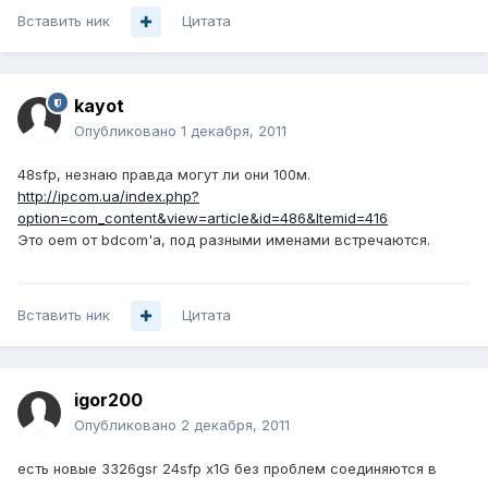
Вставить ник
Цитата
kayot
Опубликовано
1 декабря, 2011
48sfp, незнаю правда могут ли они 100м.
http://ipcom.ua/index.php?
option=com_content&view=article&id=486&Itemid=416
Это oem от bdcom'a, под разными именами встречаются.
Вставить ник
Цитата
igor200
Опубликовано
2 декабря, 2011
есть новые 3326gsr 24sfp x1G без проблем соединяются в