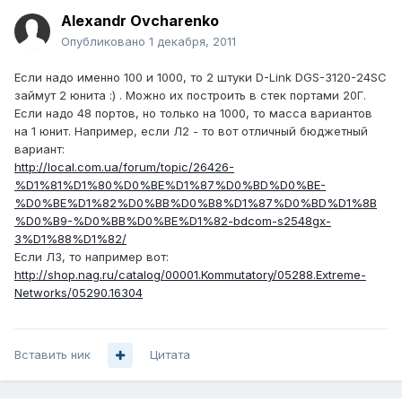
Alexandr Ovcharenko
Опубликовано
1 декабря, 2011
Если надо именно 100 и 1000, то 2 штуки D-Link DGS-3120-24SC
займут 2 юнита :) . Можно их построить в стек портами 20Г.
Если надо 48 портов, но только на 1000, то масса вариантов
на 1 юнит. Например, если Л2 - то вот отличный бюджетный
вариант:
http://local.com.ua/forum/topic/26426-
%D1%81%D1%80%D0%BE%D1%87%D0%BD%D0%BE-
%D0%BE%D1%82%D0%BB%D0%B8%D1%87%D0%BD%D1%8B
%D0%B9-%D0%BB%D0%BE%D1%82-bdcom-s2548gx-
3%D1%88%D1%82/
Если Л3, то например вот:
http://shop.nag.ru/catalog/00001.Kommutatory/05288.Extreme-
Networks/05290.16304
Вставить ник
Цитата