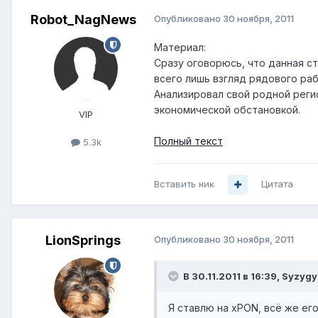
Robot_NagNews
Опубликовано
30 ноября, 2011
Материал:
Сразу оговорюсь, что данная с
всего лишь взгляд рядового ра
Анализировал свой родной реги
экономической обстановкой.
VIP
Полный текст
5.3k
Вставить ник
Цитата
LionSprings
Опубликовано
30 ноября, 2011
В 30.11.2011 в 16:39, Syzygy
Я ставлю на xPON, всё же ег