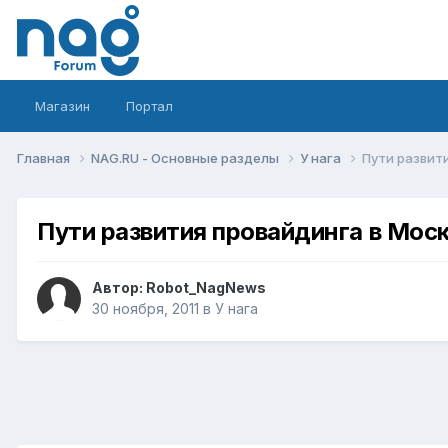
Магазин
Портал
Главная
NAG.RU - Основные разделы
У нага
Пути развит
Пути развития провайдинга в Мос
Автор:
Robot_NagNews
30 ноября, 2011
в
У нага