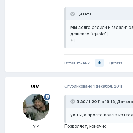
Цитата
Мы долго рядили и гадали' d
дешевле.[/quote']
+1
Вставить ник
Цитата
vIv
Опубликовано
1 декабря, 2011
В 30.11.2011 в 18:13, Дятел 
ух ты, а просто волс в котте
Позволяет, конечно
VIP