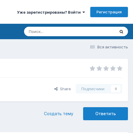
Регистрация
Уже зарегистрированы? Войти
Вся активность
Share
Подписчики
0
Создать тему
Ответить