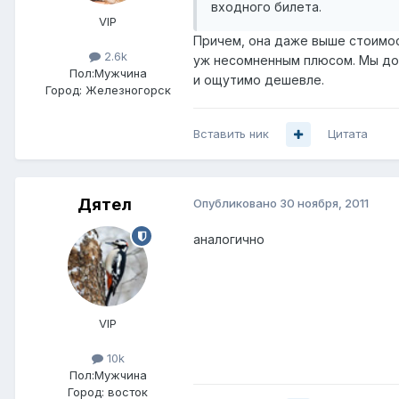
входного билета.
VIP
Причем, она даже выше стоимос
2.6k
уж несомненным плюсом. Мы дол
Пол:
Мужчина
и ощутимо дешевле.
Город:
Железногорск
Вставить ник
Цитата
Дятел
Опубликовано
30 ноября, 2011
аналогично
VIP
10k
Пол:
Мужчина
Город:
восток