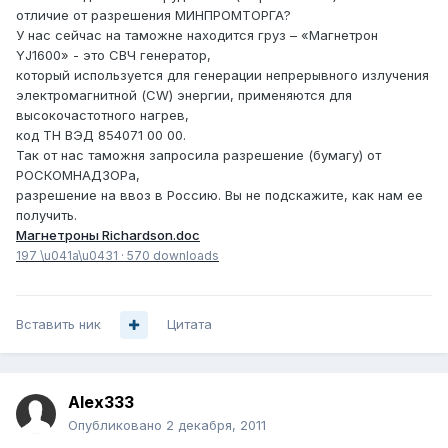
отличие от разрешения МИНПРОМТОРГА?
У нас сейчас на таможне находится груз – «Магнетрон
YJ1600» - это СВЧ генератор,
который используется для генерации непрерывного излучения
электромагнитной (CW) энергии, применяются для
высокочастотного нагрев,
код ТН ВЭД 854071 00 00.
Так от нас таможня запросила разрешение (бумагу) от
РОСКОМНАДЗОРа,
разрешение на ввоз в Россию. Вы не подскажите, как нам ее
получить.
Магнетроны Richardson.doc
197 \u041a\u0431
·
570 downloads
Вставить ник
Цитата
Alex333
Опубликовано
2 декабря, 2011