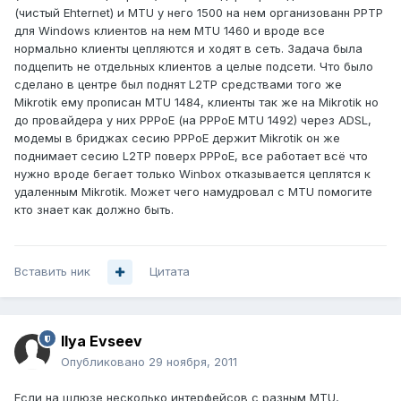
(чистый Ehternet) и MTU у него 1500 на нем организованн PPTP
для Windows клиентов на нем MTU 1460 и вроде все
нормально клиенты цепляются и ходят в сеть. Задача была
подцепить не отдельных клиентов а целые подсети. Что было
сделано в центре был поднят L2TP средствами того же
Mikrotik ему прописан MTU 1484, клиенты так же на Mikrotik но
до провайдера у них PPPoE (на PPPoE MTU 1492) через ADSL,
модемы в бриджах сесию PPPoE держит Mikrotik он же
поднимает сесию L2TP поверх PPPoE, все работает всё что
нужно вроде бегает только Winbox отказывается цеплятся к
удаленным Mikrotik. Может чего намудровал с MTU помогите
кто знает как должно быть.
Вставить ник
Цитата
Ilya Evseev
Опубликовано
29 ноября, 2011
Если на шлюзе несколько интерфейсов с разным MTU,