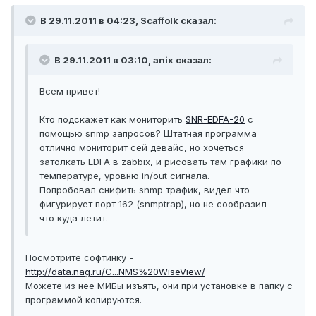
В 29.11.2011 в 04:23, Scaffolk сказал:
В 29.11.2011 в 03:10, anix сказал:
Всем привет!
Кто подскажет как мониторить
SNR-EDFA-20
с
помощью snmp запросов? Штатная программа
отлично мониторит сей девайс, но хочеться
затолкать EDFA в zabbix, и рисовать там графики по
температуре, уровню in/out сигнала.
Попробовал снифить snmp трафик, видел что
фигурирует порт 162 (snmptrap), но не сообразил
что куда летит.
Посмотрите софтинку -
http://data.nag.ru/C...NMS%20WiseView/
Можете из нее МИБы изъять, они при установке в папку с
программой копируются.