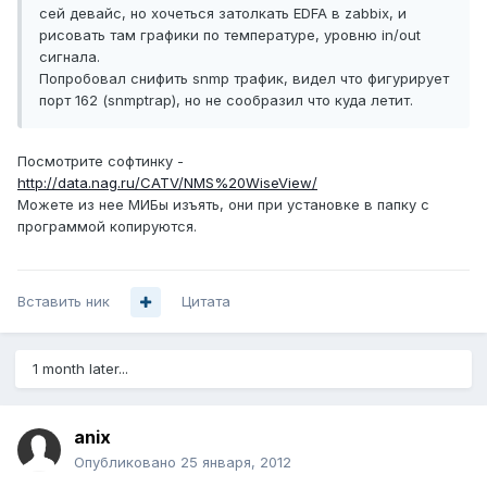
сей девайс, но хочеться затолкать EDFA в zabbix, и
рисовать там графики по температуре, уровню in/out
сигнала.
Попробовал снифить snmp трафик, видел что фигурирует
порт 162 (snmptrap), но не сообразил что куда летит.
Посмотрите софтинку -
http://data.nag.ru/CATV/NMS%20WiseView/
Можете из нее МИБы изъять, они при установке в папку с
программой копируются.
Вставить ник
Цитата
1 month later...
anix
Опубликовано
25 января, 2012