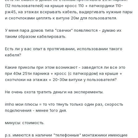
(12 пользователей) на крыше кросс 110 + патчкордики 110-
рж45, на этажах вскрывать кабель, выдергивать нужные пары
и скотчлоками цеплять к витухе 20м для пользователя.
У меня пара домов типа "свечки" появляются - думаю их
таким образом кабелировать.
Есть ли у вас опыт в протягивании, использовании такого
кабеля?
Какие приколы при этом возникают - заведется ли все это
при 40м 25ти парника + кросс (с патчкордом) на крыше +
скотчлоки на этажах + 20-30м витухи у пользователя?
Не очень охота тратить деньги на эксперементы.
imho мои плюсы = то что тянуть только один раз, скорость
подключения - менее 1ого дня.
минусы: стоимость.
p.s. имеются в наличии "телефонные" монтажники имеющие