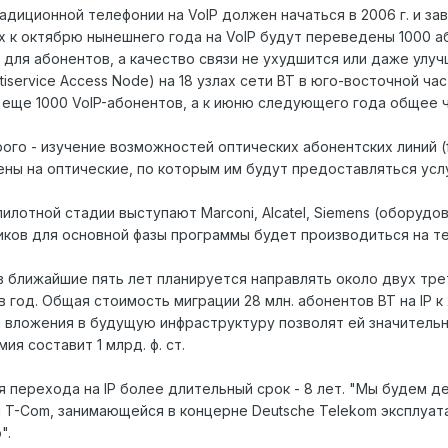
адиционной телефонии на VoIP должен начаться в 2006 г. и з
их к октябрю нынешнего года на VoIP будут переведены 1000 
для абонентов, а качество связи не ухудшится или даже улу
service Access Node) на 18 узлах сети BT в юго-восточной част
 еще 1000 VoIP-абонентов, а к июню следующего года общее ч
ого - изучение возможностей оптических абонентских линий (f
ны на оптические, по которым им будут предоставляться услу
лотной стадии выступают Marconi, Alcatel, Siemens (оборудо
ков для основной фазы программы будет производиться на т
 в ближайшие пять лет планируется направлять около двух тр
) в год. Общая стоимость миграции 28 млн. абонентов BT на IP к 2
и вложения в будущую инфраструктуру позволят ей значительн
я составит 1 млрд. ф. ст.
 перехода на IP более длительный срок - 8 лет. "Мы будем дел
 T-Com, занимающейся в концерне Deutsche Telekom эксплуата
".