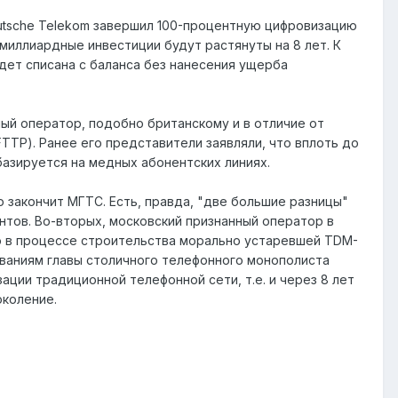
utsche Telekom завершил 100-процентную цифровизацию
миллиардные инвестиции будут растянуты на 8 лет. К
дет списана с баланса без нанесения ущерба
ый оператор, подобно британскому и в отличие от
TTP). Ранее его представители заявляли, что вплоть до
 базируется на медных абонентских линиях.
 закончит МГТС. Есть, правда, "две большие разницы"
нтов. Во-вторых, московский признанный оператор в
что в процессе строительства морально устаревшей TDM-
ываниям главы столичного телефонного монополиста
ции традиционной телефонной сети, т.е. и через 8 лет
околение.