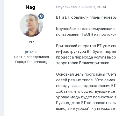
Nag
Опубликовано
20 июня, 2004
BT и DT объявили планы перево
Крупнейшие телекоммуникацион
пользования (ТфОП) на протокол 
VIP
Британский оператор BT уже свер
инфраструктура BT будет перев
12.9k
Пол:
Не определился
процесса перехода услуги высо
Город:
Ekaterinburg
территории Великобритании.
Основная цель программы "Сеть
сетей разных типов. "Это самая
поводу глава подразделения BT
добавил, что существующие сет
уровне медь будет полностью з
Руководство BT не опасается л
шанс, а не угроза", - утвержда