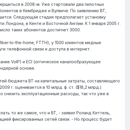
авершиться в 2008-м. Уже стартовали два пилотных
абонентов в Кембридже и Вулвиче. По заявлению BT,
чшится. Следующая стадия предполагает установку
и Лондона, в Кенте и Восточной Англии. К 1 января 2005 г.
исло таких абонентов достигнет 3000.
iber-to-the-home, FTTH), у 1500 клиентов медные
ги телефонной связи и доступа в интернет.
вание VoIP) и ECI (оптическое каналообразующее
ендерной основе.
етей бюджета BT на капитальные затраты, составляющего
009 г. оценивается в 10 млрд. ф. ст. ($18,2 млрд.)
о снизить эксплуатационные расходы, так что уже в
ать то же самое, что и BT, - заявил Роланд Киттель,
цией фиксированных сетей связи. - Но процесс будет