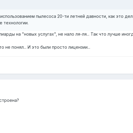
 использованием пылесоса 20-ти летней давности, как это дел
е технологии.
иарды на "новых услугах", не нало ля-ля... Так что лучше иногд
то не понял... И это были просто лицензии...
остроена?