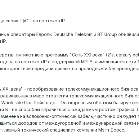
да своих ТфОП на протокол IP
ные операторы Европы Deutsche Telekom и BT Group объявил
IP.
стал пятилетнюю программу "Сеть XXI века" (21st century netw
едена на протокол IP с поддержкой MPLS, а имеющиеся сети 
коскоростной передачи данных по проводным и беспроводным
 XXI века" - преобразование телекоммуникационного бизнеса
 радикальная в мире стратегия телекоммуникационного бизнес
 Wholesale Пол Рейнолдс. - Она коренным образом базируетс
и BT не способны справиться с ожидаемым ростом трафика. 
аменена на волоконно-оптический кабель; частично он будет
ишиться доходов от междугородной и международной связи из-
ет главный технический специалист компании Мэтт Бросс.