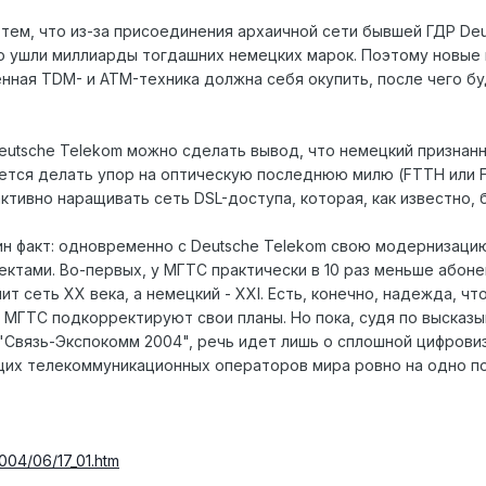
тем, что из-за присоединения архаичной сети бывшей ГДР De
это ушли миллиарды тогдашних немецких марок. Поэтому новые 
нная TDM- и ATM-техника должна себя окупить, после чего бу
eutsche Telekom можно сделать вывод, что немецкий признанн
ается делать упор на оптическую последнюю милю (FTTH или F
 активно наращивать сеть DSL-доступа, которая, как известно,
н факт: одновременно с Deutsche Telekom свою модернизацию
ктами. Во-первых, у МГТС практически в 10 раз меньше абоне
т сеть ХХ века, а немецкий - ХХI. Есть, конечно, надежда, 
 МГТС подкорректируют свои планы. Но пока, судя по высказ
Связь-Экспокомм 2004", речь идет лишь о сплошной цифровиза
щих телекоммуникационных операторов мира ровно на одно п
2004/06/17_01.htm