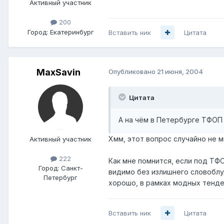
Активный участник
200
Город:
Екатеринбург
Вставить ник
Цитата
MaxSavin
Опубликовано
21 июня, 2004
Цитата
А на чём в Петербурге ТФОП
Хмм, этот вопрос случайно не мн
Активный участник
222
Как мне помнится, если под ТФО
Город:
Санкт-
видимо без излишнего словоблуд
Петербург
хорошо, в рамках модных тенде
Вставить ник
Цитата