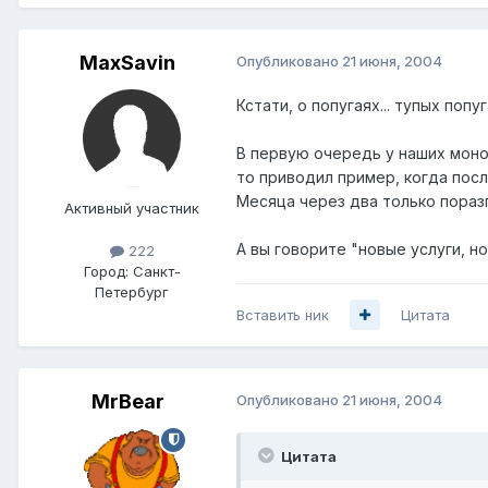
MaxSavin
Опубликовано
21 июня, 2004
Кстати, о попугаях... тупых попуга
В первую очередь у наших моно
то приводил пример, когда посл
Месяца через два только поразг
Активный участник
А вы говорите "новые услуги, но
222
Город:
Санкт-
Петербург
Вставить ник
Цитата
MrBear
Опубликовано
21 июня, 2004
Цитата