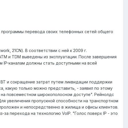
и программы перевода своих телефонных сетей общего
ork, 21CN). В соответствии с ней к 2009 г.
ATM и TDM выведены из эксплуатации. После завершения
 IP-каналам должны стать доступными на всей
 BT и сокращение затрат путем ликвидации поддержки
а, какую только можно представить, - заявил по этому
я на повсеместном широкополосном доступе". Рейнолдс
Для увеличения пропускной способности на транспортном
 проложен и непосредственно в жилища и офисы клиентов.
за перехода на технологию VoIP. "Голос поверх IP - это