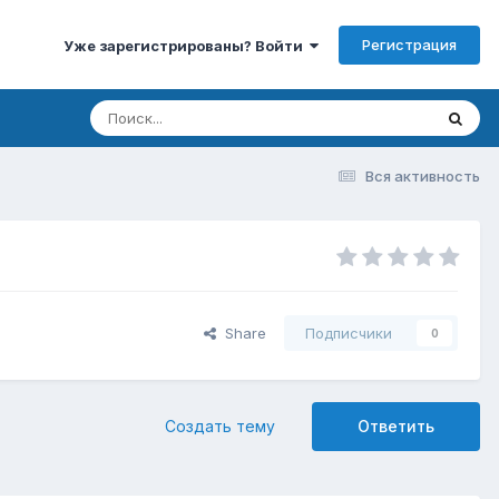
Регистрация
Уже зарегистрированы? Войти
Вся активность
Share
Подписчики
0
Создать тему
Ответить