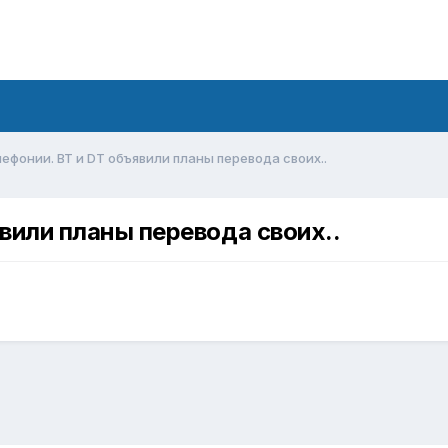
лефонии. BT и DT объявили планы перевода своих..
явили планы перевода своих..