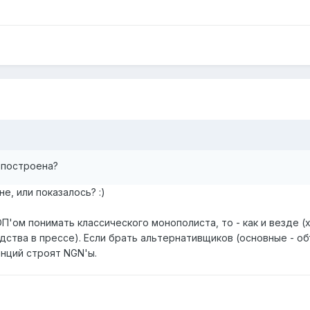
 построена?
е, или показалось? :)
П'ом понимать классического монополиста, то - как и везде 
ства в прессе). Если брать альтернативщиков (основные - объ
нций строят NGN'ы.