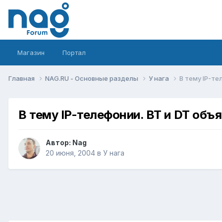
Магазин
Портал
Главная
NAG.RU - Основные разделы
У нага
В тему IP-те
В тему IP-телефонии. BT и DT объ
Автор:
Nag
20 июня, 2004
в
У нага