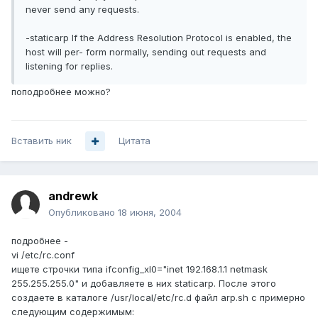
never send any requests.
-staticarp If the Address Resolution Protocol is enabled, the
host will per- form normally, sending out requests and
listening for replies.
поподробнее можно?
Вставить ник
Цитата
andrewk
Опубликовано
18 июня, 2004
подробнее -
vi /etc/rc.conf
ищете строчки типа ifconfig_xl0="inet 192.168.1.1 netmask
255.255.255.0" и добавляете в них staticarp. После этого
создаете в каталоге /usr/local/etc/rc.d файл arp.sh с примерно
следующим содержимым: