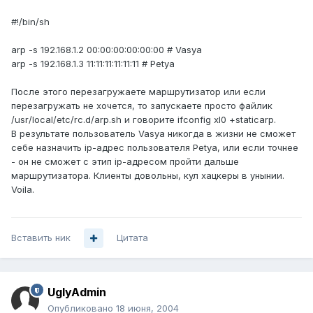
#!/bin/sh
arp -s 192.168.1.2 00:00:00:00:00:00 # Vasya
arp -s 192.168.1.3 11:11:11:11:11:11 # Petya
После этого перезагружаете маршрутизатор или если
перезагружать не хочется, то запускаете просто файлик
/usr/local/etc/rc.d/arp.sh и говорите ifconfig xl0 +staticarp.
В результате пользователь Vasya никогда в жизни не сможет
себе назначить ip-адрес пользователя Petya, или если точнее
- он не сможет с этип ip-адресом пройти дальше
маршрутизатора. Клиенты довольны, кул хацкеры в унынии.
Voila.
Вставить ник
Цитата
UglyAdmin
Опубликовано
18 июня, 2004