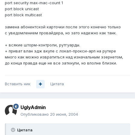
port security max-mac-count 1
port block unicast
port block multicast
замена абонентской карточки после этого конечно только
с уведомлением провайдера, но зато надежно как танк.
+ всякие шторм-контроли, рутгуарды.
+ приват влан эдж вкупе с локал-прокси-арп на рутере
много как можно извратиться над изначальным эзернетом,
до конца правда еще не все заткнули, но вполне близки.
Вставить ник
Цитата
UglyAdmin
Опубликовано
20 июня, 2004
Цитата