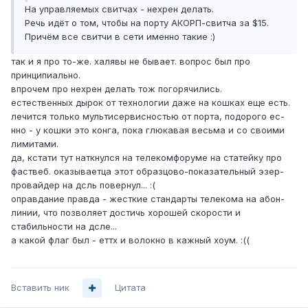
На управляемых свитчах - нехрен делать.
Речь идёт о том, чтобы на порту АКОРП-свитча за $15.
Причём все свитчи в сети именно такие :)
так и я про то-же. халявы не бывает. вопрос был про
принципиально.
впрочем про нехрен делать тож погорячились.
естественных дырок от технологии даже на кошках еще есть.
лечится только мультисервисностью от порта, подорого ес-
нно - у кошки это конга, пока глюкавая весьма и со своими
лимитами.
да, кстати тут наткнулся на телекомфоруме на статейку про
фаствеб. оказываетца этот образцово-показательный эзер-
провайдер на дсль повернул... :(
оправдание правда - жесткие стандарты телекома на абон-
линии, что позволяет достичь хорошей скорости и
стабильности на дсле...
а какой флаг был - еттх и волокно в кажный хоум. :((
Вставить ник
Цитата