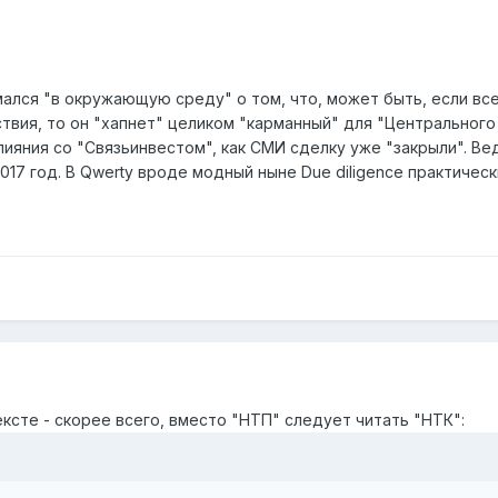
ался "в окружающую среду" о том, что, может быть, если вс
твия, то он "хапнет" целиком "карманный" для "Центрального
лияния со "Связьинвестом", как СМИ сделку уже "закрыли". В
2017 год. В Qwerty вроде модный ныне Due diligence практическ
тексте - скорее всего, вместо "НТП" следует читать "НТК":