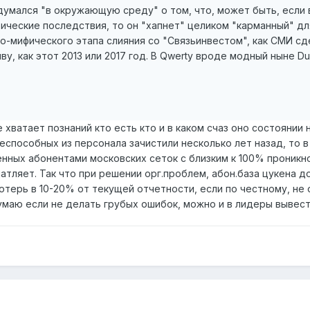
умался "в окружающую среду" о том, что, может быть, если 
ические последствия, то он "хапнет" целиком "карманный" дл
-мифического этапа слияния со "Связьинвестом", как СМИ сде
, как этот 2013 или 2017 год. В Qwerty вроде модный ныне Du
 хватает познаний кто есть кто и в каком счаз оно состоянии 
способных из персонала зачистили несколько лет назад, то в
женных абонентами московских сеток с близким к 100% проник
чатляет. Так что при решении орг.проблем, абон.база цукена 
отерь в 10-20% от текущей отчетности, если по честному, не 
маю если не делать грубых ошибок, можно и в лидеры вывести