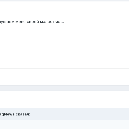
мущаем меня своей малостью....
_NagNews сказал: