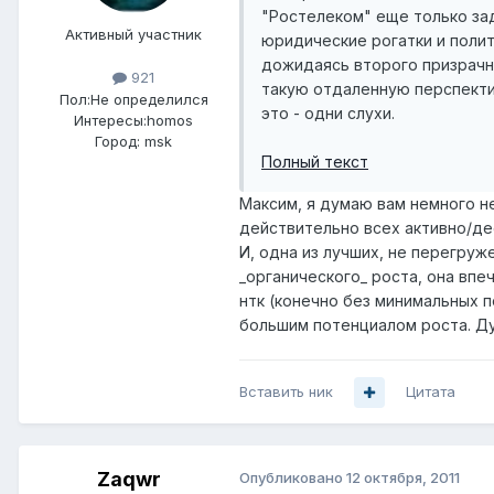
"Ростелеком" еще только зад
Активный участник
юридические рогатки и полит
дожидаясь второго призрачно
921
такую отдаленную перспективу
Пол:
Не определился
это - одни слухи.
Интересы:
homos
Город:
msk
Полный текст
Максим, я думаю вам немного не
действительно всех активно/дее
И, одна из лучших, не перегру
_органического_ роста, она впе
нтк (конечно без минимальных п
большим потенциалом роста. Ду
Вставить ник
Цитата
Zaqwr
Опубликовано
12 октября, 2011