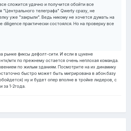
все сложится удачно и получится обойти все
я "Центрального телеграфа" Qwerty сразу, не
лку уже "закрыли". Ведь никому не хочется думать на
e diligence практически состоялся. Но на проверку все
на рынке фиксы дефолт-сити. И если в цукене
 нтк/мтк по прежнему остается очень неплохая команда.
новением по жилым зданиям. Посмотрите на их динамику
достаточно быстро может быть мигрирована в абон.базу
обойдется) ну и будет опер вполне в тройке лидеров, с
 за 1-2года.