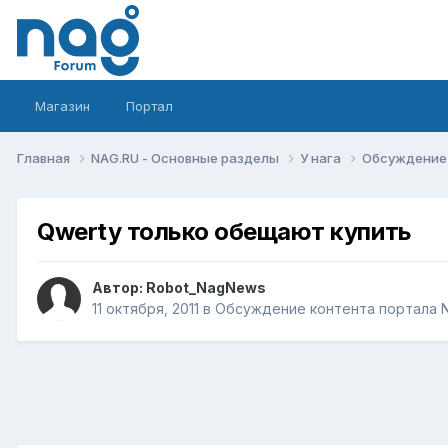
Магазин
Портал
Главная
NAG.RU - Основные разделы
У нага
Обсуждение 
Qwerty только обещают купить
Автор:
Robot_NagNews
11 октября, 2011
в
Обсуждение контента портала N