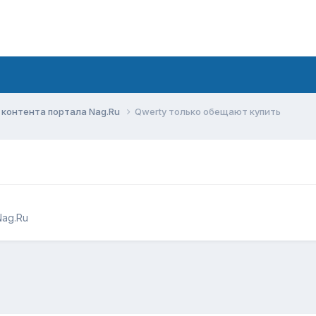
контента портала Nag.Ru
Qwerty только обещают купить
ag.Ru